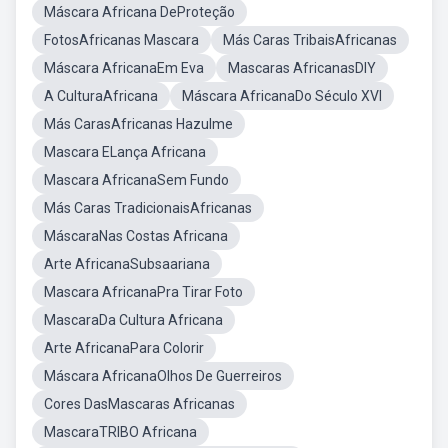
Máscara Africana DeProteção
FotosAfricanas Mascara
Más Caras TribaisAfricanas
Máscara AfricanaEm Eva
Mascaras AfricanasDIY
A CulturaAfricana
Máscara AfricanaDo Século XVI
Más CarasAfricanas Hazulme
Mascara ELança Africana
Mascara AfricanaSem Fundo
Más Caras TradicionaisAfricanas
MáscaraNas Costas Africana
Arte AfricanaSubsaariana
Mascara AfricanaPra Tirar Foto
MascaraDa Cultura Africana
Arte AfricanaPara Colorir
Máscara AfricanaOlhos De Guerreiros
Cores DasMascaras Africanas
MascaraTRIBO Africana