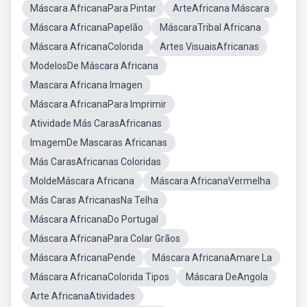
Máscara AfricanaPara Pintar
ArteAfricana Máscara
Máscara AfricanaPapelão
MáscaraTribal Africana
Máscara AfricanaColorida
Artes VisuaisAfricanas
ModelosDe Máscara Africana
Mascara Africana Imagen
Máscara AfricanaPara Imprimir
Atividade Más CarasAfricanas
ImagemDe Mascaras Africanas
Más CarasAfricanas Coloridas
MoldeMáscara Africana
Máscara AfricanaVermelha
Más Caras AfricanasNa Telha
Máscara AfricanaDo Portugal
Máscara AfricanaPara Colar Grãos
Máscara AfricanaPende
Máscara AfricanaAmare La
Máscara AfricanaColorida Tipos
Máscara DeAngola
Arte AfricanaAtividades