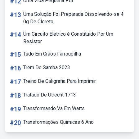
#12
Uma Vida Pequena Pdf
#13
Uma Solução Foi Preparada Dissolvendo-se 4
0g De Cloreto
#14
Um Circuito Eletrico é Constituido Por Um
Resistor
#15
Tudo Em Grãos Farroupilha
#16
Trem Do Samba 2023
#17
Treino De Caligrafia Para Imprimir
#18
Tratado De Utrecht 1713
#19
Transformando Va Em Watts
#20
Transformações Quimicas 6 Ano