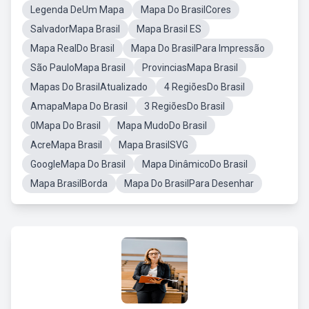
Legenda DeUm Mapa
Mapa Do BrasilCores
SalvadorMapa Brasil
Mapa Brasil ES
Mapa RealDo Brasil
Mapa Do BrasilPara Impressão
São PauloMapa Brasil
ProvinciasMapa Brasil
Mapas Do BrasilAtualizado
4 RegiõesDo Brasil
AmapaMapa Do Brasil
3 RegiõesDo Brasil
0Mapa Do Brasil
Mapa MudoDo Brasil
AcreMapa Brasil
Mapa BrasilSVG
GoogleMapa Do Brasil
Mapa DinâmicoDo Brasil
Mapa BrasilBorda
Mapa Do BrasilPara Desenhar