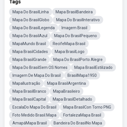
Tags
Mapa Do BrasilLinha
Mapa BrasilBandeira
Mapa Do BrasilGlobo
Mapa Do BrasilInterativo
Mapa Do BrasilLegenda
Imagem Brasil
Mapa Do BrasilAzul
Mapa Do BrasilPequeno
MapaMundo Brasil
RecifeMapa Brasil
Mapa BrasilCidades
Mapa BrasilLogo
Mapa BrasilGrande
Mapa Do BrasilPorto Alegre
Mapa Do BrasilSem OS Nomes
Mapa BrasilEstilizado
Imagem De Mapa Do Brasil
BrasilMapa1950
MapaIlustração
Mapa BrasilArgentina
Mapa BrasilBranco
MapaBrasileiro
Mapa BrasilCapital
Mapa BrasilDetalhado
EscalaDo Mapa Do Brasil
Mapa BrasilCon Torno PNG
Foto Medido Brasil.Mapa
FortalezaMapa Brasil
AmapáMapa Brasil
Bandeira Do BrasilNo Mapa