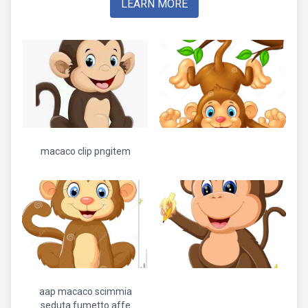
LEARN MORE
macaco clip pngitem
aap macaco scimmia
seduta fumetto affe