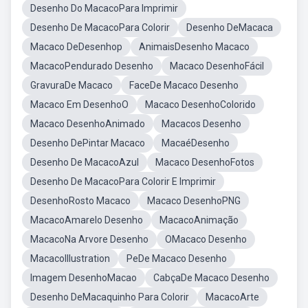
Desenho Do MacacoPara Imprimir
Desenho De MacacoPara Colorir
Desenho DeMacaca
Macaco DeDesenhop
AnimaisDesenho Macaco
MacacoPendurado Desenho
Macaco DesenhoFácil
GravuraDe Macaco
FaceDe Macaco Desenho
Macaco Em DesenhoO
Macaco DesenhoColorido
Macaco DesenhoAnimado
Macacos Desenho
Desenho DePintar Macaco
MacaéDesenho
Desenho De MacacoAzul
Macaco DesenhoFotos
Desenho De MacacoPara Colorir E Imprimir
DesenhoRosto Macaco
Macaco DesenhoPNG
MacacoAmarelo Desenho
MacacoAnimação
MacacoNa Arvore Desenho
OMacaco Desenho
MacacoIllustration
PeDe Macaco Desenho
Imagem DesenhoMacao
CabçaDe Macaco Desenho
Desenho DeMacaquinho Para Colorir
MacacoArte