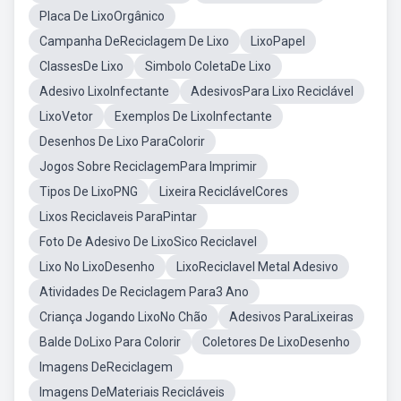
Placa De LixoOrgânico
Campanha DeReciclagem De Lixo
LixoPapel
ClassesDe Lixo
Simbolo ColetaDe Lixo
Adesivo LixoInfectante
AdesivosPara Lixo Reciclável
LixoVetor
Exemplos De LixoInfectante
Desenhos De Lixo ParaColorir
Jogos Sobre ReciclagemPara Imprimir
Tipos De LixoPNG
Lixeira ReciclávelCores
Lixos Reciclaveis ParaPintar
Foto De Adesivo De LixoSico Reciclavel
Lixo No LixoDesenho
LixoReciclavel Metal Adesivo
Atividades De Reciclagem Para3 Ano
Criança Jogando LixoNo Chão
Adesivos ParaLixeiras
Balde DoLixo Para Colorir
Coletores De LixoDesenho
Imagens DeReciclagem
Imagens DeMateriais Recicláveis