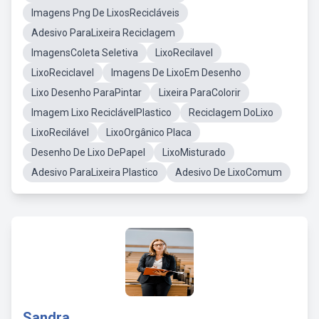
Imagens Png De LixosRecicláveis
Adesivo ParaLixeira Reciclagem
ImagensColeta Seletiva
LixoRecilavel
LixoReciclavel
Imagens De LixoEm Desenho
Lixo Desenho ParaPintar
Lixeira ParaColorir
Imagem Lixo ReciclávelPlastico
Reciclagem DoLixo
LixoRecilável
LixoOrgânico Placa
Desenho De Lixo DePapel
LixoMisturado
Adesivo ParaLixeira Plastico
Adesivo De LixoComum
Sandra