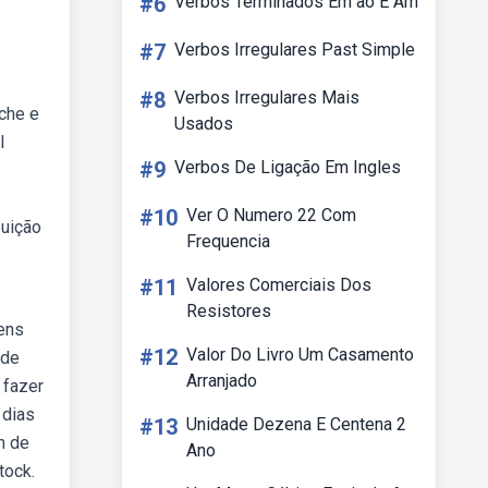
#6
Verbos Terminados Em ão E Am
#7
Verbos Irregulares Past Simple
#8
Verbos Irregulares Mais
ache e
Usados
l
#9
Verbos De Ligação Em Ingles
#10
Ver O Numero 22 Com
buição
Frequencia
#11
Valores Comerciais Dos
Resistores
gens
#12
Valor Do Livro Um Casamento
 de
Arranjado
 fazer
 dias
#13
Unidade Dezena E Centena 2
m de
Ano
tock.