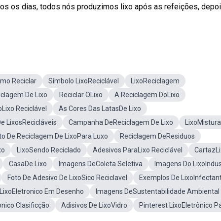
dos os dias, todos nós produzimos lixo após as refeições, depo
o Reciclar
Símbolo LixoReciclável
LixoReciclagem
iclagem De Lixo
Reciclar OLixo
A Reciclagem DoLixo
Lixo Reciclável
As Cores Das LatasDe Lixo
e LixosRecicláveis
Campanha DeReciclagem De Lixo
LixoMistur
to De Reciclagem De LixoPara Luxo
Reciclagem DeResiduos
xo
LixoSendo Reciclado
Adesivos ParaLixo Reciclável
CartazL
CasaDe Lixo
Imagens DeColeta Seletiva
Imagens Do LixoIndus
Foto De Adesivo De LixoSico Reciclavel
Exemplos De LixoInfectan
LixoEletronico Em Desenho
Imagens DeSustentabilidade Ambiental
onico Clasificção
Adisivos De LixoVidro
Pinterest LixoEletrônico P