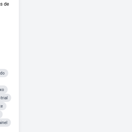
is de
ado
ixo
trial
te
ainel