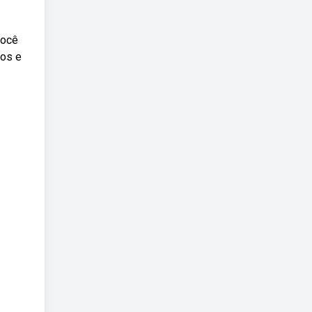
você
eos e