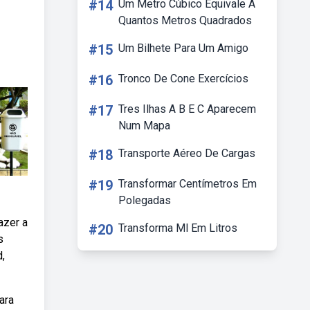
#14
Um Metro Cúbico Equivale A
Quantos Metros Quadrados
#15
Um Bilhete Para Um Amigo
#16
Tronco De Cone Exercícios
#17
Tres Ilhas A B E C Aparecem
Num Mapa
#18
Transporte Aéreo De Cargas
#19
Transformar Centímetros Em
Polegadas
azer a
#20
Transforma Ml Em Litros
s
,
ara