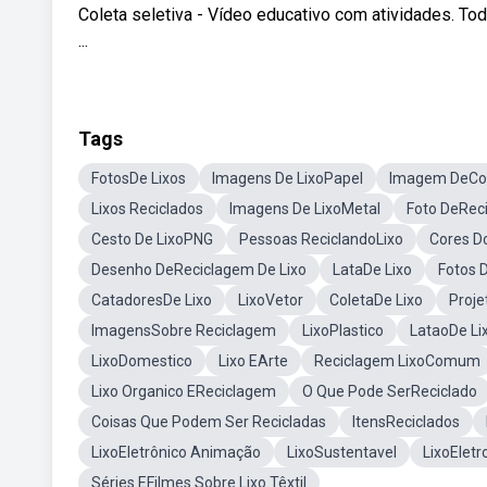
Coleta seletiva - Vídeo educativo com atividades. To
...
Tags
FotosDe Lixos
Imagens De LixoPapel
Imagem DeCom
Lixos Reciclados
Imagens De LixoMetal
Foto DeRec
Cesto De LixoPNG
Pessoas ReciclandoLixo
Cores Do
Desenho DeReciclagem De Lixo
LataDe Lixo
Fotos D
CatadoresDe Lixo
LixoVetor
ColetaDe Lixo
Proje
ImagensSobre Reciclagem
LixoPlastico
LataoDe Li
LixoDomestico
Lixo EArte
Reciclagem LixoComum
Lixo Organico EReciclagem
O Que Pode SerReciclado
Coisas Que Podem Ser Recicladas
ItensReciclados
LixoEletrônico Animação
LixoSustentavel
LixoEletr
Séries EFilmes Sobre Lixo Têxtil