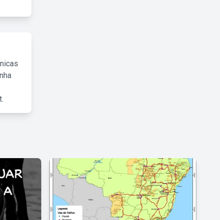
cnicas
inha
.