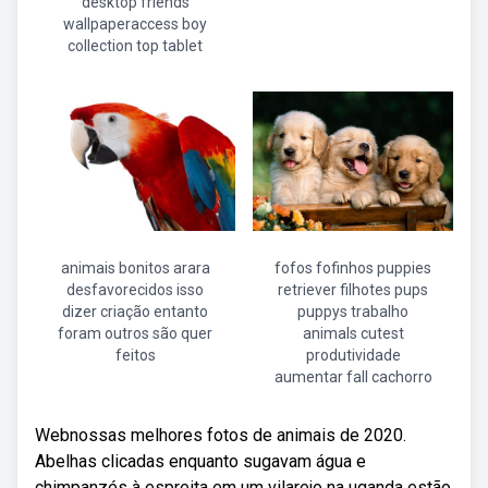
desktop friends
wallpaperaccess boy
collection top tablet
animais bonitos arara
fofos fofinhos puppies
desfavorecidos isso
retriever filhotes pups
dizer criação entanto
puppys trabalho
foram outros são quer
animals cutest
feitos
produtividade
aumentar fall cachorro
Webnossas melhores fotos de animais de 2020.
Abelhas clicadas enquanto sugavam água e
chimpanzés à espreita em um vilarejo na uganda estão