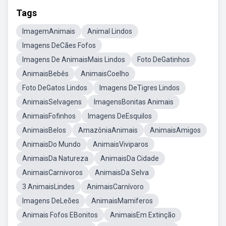
Tags
ImagemAnimais
Animal Lindos
Imagens DeCães Fofos
Imagens De AnimaisMais Lindos
Foto DeGatinhos
AnimaisBebês
AnimaisCoelho
Foto DeGatos Lindos
Imagens DeTigres Lindos
AnimaisSelvagens
ImagensBonitas Animais
AnimaisFofinhos
Imagens DeEsquilos
AnimaisBelos
AmazôniaAnimais
AnimaisAmigos
AnimaisDo Mundo
AnimaisViviparos
AnimaisDa Natureza
AnimaisDa Cidade
AnimaisCarnivoros
AnimaisDa Selva
3 AnimaisLindes
AnimaisCarnívoro
Imagens DeLeões
AnimaisMamiferos
Animais Fofos EBonitos
AnimaisEm Extinção