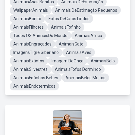
AnimaisAsas Bonitas
Animais DeEstimação
WallpaperAnimais
Animais DeEstimação Pequenos
AnimaisBonito
Fotos DeGatos Lindos
AnimaisFilhotes
AnimaisFofinho
Todos OS AnimaisDo Mundo
AnimaisAfrica
AnimaisEngraçados
AnimaisGato
ImagensTigre Siberiano
AnimaisAves
AnimaisExtintos
Imagem DeOnça
AnimaisBelo
AnimaisSilvestres
AnimaisFofos Dormindo
AnimaisFofinhos Bebes
AnimaisBelos Muitos
AnimaisEndotermicos