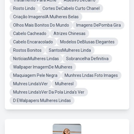
Tratamento Para Acne
Adesivo DeCarro
Rosto Lindo
Cortes DeCabelo Curto Chanel
Criação ImagensIA Mulheres Belas
Olhos Mais Bonitos Do Mundo
Imagens DePomba Gira
Cabelo Cacheado
Atrizes Chinesas
Cabelo Encaracolado
Modelos DeBlusas Elegantes
Rostos Bonitos
SantosMulheres Linda
NotíciasMulheres Lindas
Sobrancelha Definitiva
Wallpaper ImagemDe Mulheres
Maquiagem Pele Negra
Munhres Lndas Foto Images
Muhres Linda'sVer
MulheresI
Muhres Linda'sVer Da Pola Linda's Ver
D EWalpapers Mulheres Lindas