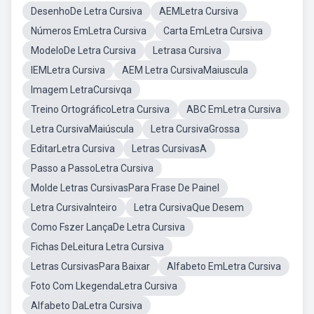
DesenhoDe Letra Cursiva
AEMLetra Cursiva
Números EmLetra Cursiva
Carta EmLetra Cursiva
ModeloDe Letra Cursiva
Letrasa Cursiva
IEMLetra Cursiva
AEM Letra CursivaMaiuscula
Imagem LetraCursivqa
Treino OrtográficoLetra Cursiva
ABC EmLetra Cursiva
Letra CursivaMaiúscula
Letra CursivaGrossa
EditarLetra Cursiva
Letras CursivasA
Passo a PassoLetra Cursiva
Molde Letras CursivasPara Frase De Painel
Letra CursivaInteiro
Letra CursivaQue Desem
Como Fszer LançaDe Letra Cursiva
Fichas DeLeitura Letra Cursiva
Letras CursivasPara Baixar
Alfabeto EmLetra Cursiva
Foto Com LkegendaLetra Cursiva
Alfabeto DaLetra Cursiva