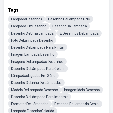
Tags
LâmpadaDesenhos
Desenho DeLâmpada PNG
Lâmpada EmDesenho
DesenhoDa Lâmpada
Desenho DeUma Lâmpada
E Desenhos DeLâmpada
Foto DeLampada Desenho
Desenho DeLâmpada Para Pintar
ImagemLampada Desenho
Imagens DeLampadas Desenhos
Desenho DeLâmpada Para Colorir
LâmpadasLigadas Em Série
Desenho DeLinha De Lâmpadas
Modelo DeLampada Desenho
ImagemIdeia Desenho
Desenho DeLâmpada Para Imprimir
FormatosDe Lâmpadas
Desenho DeLampada Genial
Lampada DesenhoColorido