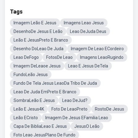
Tags
Imagem Leão E Jesus
Imagens Leao Jesus
DesenhoDe Jesus E Leão
Leao DeJuda Deus
Leão E JesusPreto E Branco
Desenho DoLeao De Juda
Imagem De Leao ECordeiro
Leao DeFogo
FotosDe Leao
Imagens LeaoRugindo
Imagem DeLeaoe Jesus
Leao E Jesus DeTela
FundoLeão Jesus
Fundo De Tela Jesus LeaoDa Tribo De Juda
Leao De Juda EmPreto E Branco
SombraLeão E Jesus
Leao DeJud?
Leão E Jesus4K
Foto De LeaoPreto
RostoDe Jesus
Leão ECristo
Imagem De Jesus EFamilia Leao
Capa De BibliaLeao E Jesus
JesusO Leão
Foto Leao JesusPlano De Fundo