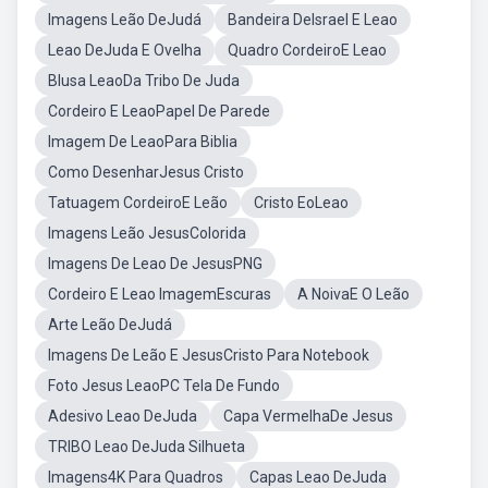
Imagens Leão DeJudá
Bandeira DeIsrael E Leao
Leao DeJuda E Ovelha
Quadro CordeiroE Leao
Blusa LeaoDa Tribo De Juda
Cordeiro E LeaoPapel De Parede
Imagem De LeaoPara Biblia
Como DesenharJesus Cristo
Tatuagem CordeiroE Leão
Cristo EoLeao
Imagens Leão JesusColorida
Imagens De Leao De JesusPNG
Cordeiro E Leao ImagemEscuras
A NoivaE O Leão
Arte Leão DeJudá
Imagens De Leão E JesusCristo Para Notebook
Foto Jesus LeaoPC Tela De Fundo
Adesivo Leao DeJuda
Capa VermelhaDe Jesus
TRIBO Leao DeJuda Silhueta
Imagens4K Para Quadros
Capas Leao DeJuda