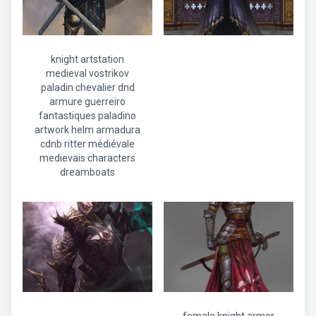
knight artstation
medieval vostrikov
paladin chevalier dnd
armure guerreiro
fantastiques paladino
artwork helm armadura
cdnb ritter médiévale
medievais characters
dreamboats