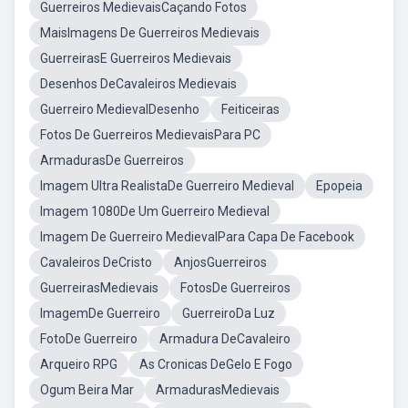
Guerreiros MedievaisCaçando Fotos
MaisImagens De Guerreiros Medievais
GuerreirasE Guerreiros Medievais
Desenhos DeCavaleiros Medievais
Guerreiro MedievalDesenho
Feiticeiras
Fotos De Guerreiros MedievaisPara PC
ArmadurasDe Guerreiros
Imagem Ultra RealistaDe Guerreiro Medieval
Epopeia
Imagem 1080De Um Guerreiro Medieval
Imagem De Guerreiro MedievalPara Capa De Facebook
Cavaleiros DeCristo
AnjosGuerreiros
GuerreirasMedievais
FotosDe Guerreiros
ImagemDe Guerreiro
GuerreiroDa Luz
FotoDe Guerreiro
Armadura DeCavaleiro
Arqueiro RPG
As Cronicas DeGelo E Fogo
Ogum Beira Mar
ArmadurasMedievais