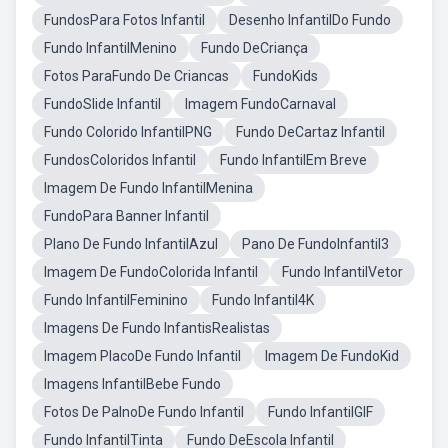
FundosPara Fotos Infantil
Desenho InfantilDo Fundo
Fundo InfantilMenino
Fundo DeCriança
Fotos ParaFundo De Criancas
FundoKids
FundoSlide Infantil
Imagem FundoCarnaval
Fundo Colorido InfantilPNG
Fundo DeCartaz Infantil
FundosColoridos Infantil
Fundo InfantilEm Breve
Imagem De Fundo InfantilMenina
FundoPara Banner Infantil
Plano De Fundo InfantilAzul
Pano De FundoInfantil3
Imagem De FundoColorida Infantil
Fundo InfantilVetor
Fundo InfantilFeminino
Fundo Infantil4K
Imagens De Fundo InfantisRealistas
Imagem PlacoDe Fundo Infantil
Imagem De FundoKid
Imagens InfantilBebe Fundo
Fotos De PalnoDe Fundo Infantil
Fundo InfantilGIF
Fundo InfantilTinta
Fundo DeEscola Infantil