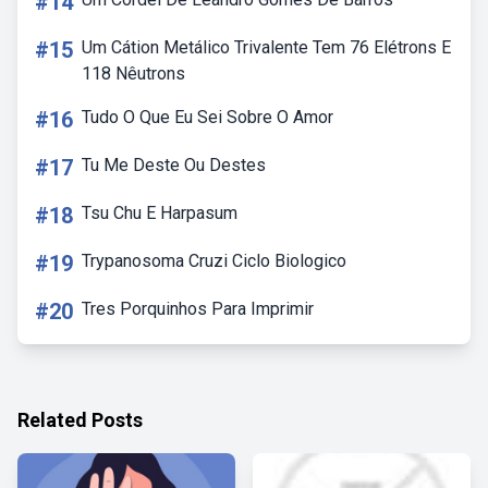
#14
#15
Um Cátion Metálico Trivalente Tem 76 Elétrons E
118 Nêutrons
#16
Tudo O Que Eu Sei Sobre O Amor
#17
Tu Me Deste Ou Destes
#18
Tsu Chu E Harpasum
#19
Trypanosoma Cruzi Ciclo Biologico
#20
Tres Porquinhos Para Imprimir
Related Posts