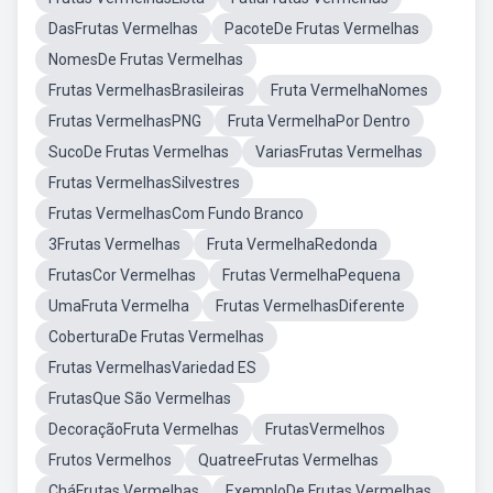
DasFrutas Vermelhas
PacoteDe Frutas Vermelhas
NomesDe Frutas Vermelhas
Frutas VermelhasBrasileiras
Fruta VermelhaNomes
Frutas VermelhasPNG
Fruta VermelhaPor Dentro
SucoDe Frutas Vermelhas
VariasFrutas Vermelhas
Frutas VermelhasSilvestres
Frutas VermelhasCom Fundo Branco
3Frutas Vermelhas
Fruta VermelhaRedonda
FrutasCor Vermelhas
Frutas VermelhaPequena
UmaFruta Vermelha
Frutas VermelhasDiferente
CoberturaDe Frutas Vermelhas
Frutas VermelhasVariedad ES
FrutasQue São Vermelhas
DecoraçãoFruta Vermelhas
FrutasVermelhos
Frutos Vermelhos
QuatreeFrutas Vermelhas
CháFrutas Vermelhas
ExemploDe Frutas Vermelhas