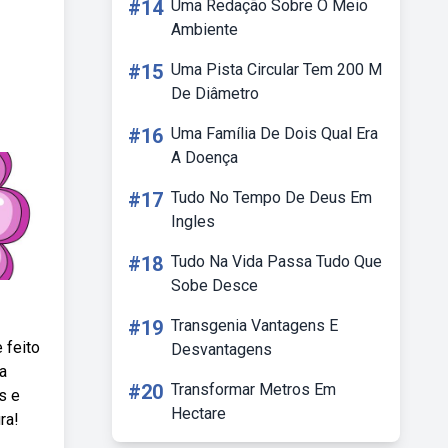
#14
Uma Redação Sobre O Meio
Ambiente
#15
Uma Pista Circular Tem 200 M
De Diâmetro
#16
Uma Família De Dois Qual Era
A Doença
#17
Tudo No Tempo De Deus Em
Ingles
#18
Tudo Na Vida Passa Tudo Que
Sobe Desce
#19
Transgenia Vantagens E
 feito
Desvantagens
a
#20
Transformar Metros Em
s e
Hectare
ra!