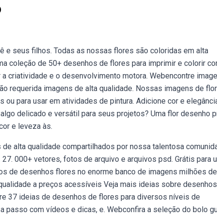
o
 e seus filhos. Todas as nossas flores são coloridas em alta
ma coleção de 50+ desenhos de flores para imprimir e colorir c
ar a criatividade e o desenvolvimento motora. Webencontre imag
não requerida imagens de alta qualidade. Nossas imagens de flo
s ou para usar em atividades de pintura. Adicione cor e elegânci
 algo delicado e versátil para seus projetos? Uma flor desenho 
or e leveza às.
de alta qualidade compartilhados por nossa talentosa comunid
27. 000+ vetores, fotos de arquivo e arquivos psd. Grátis para 
tos de desenhos flores no enorme banco de imagens milhões de
ta qualidade a preços acessíveis Veja mais ideias sobre desenho
tre 37 ideias de desenhos de flores para diversos níveis de
o a passo com vídeos e dicas, e. Webconfira a seleção do bolo g