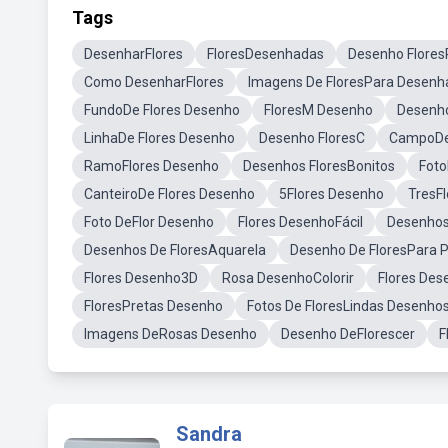
Tags
DesenharFlores
FloresDesenhadas
Desenho Flores
Como DesenharFlores
Imagens De FloresPara Desenh
FundoDe Flores Desenho
FloresM Desenho
Desenho
LinhaDe Flores Desenho
Desenho FloresC
CampoDe
RamoFlores Desenho
Desenhos FloresBonitos
Foto
CanteiroDe Flores Desenho
5Flores Desenho
TresF
Foto DeFlor Desenho
Flores DesenhoFácil
Desenhos
Desenhos De FloresAquarela
Desenho De FloresPara 
Flores Desenho3D
Rosa DesenhoColorir
Flores Des
FloresPretas Desenho
Fotos De FloresLindas Desenho
Imagens DeRosas Desenho
Desenho DeFlorescer
F
Sandra