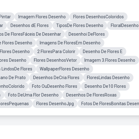
Pintar
Imagem Flores Desenho
Flores DesenhosColoridos
ar
Desenhos dE Flores
TiposDe Flores Desenho
FloralDesenho
s De FloresFáceis De Desenhar
Desenhoi DeFlores
 Flores Desenho
Imagens De FloresEm Desenho
Flores Desenho
2 FloresPara Colorir
Desenho De Flores E
lores Desenho
Flores DesenhosVetor
Imagem 3.Flores Desenho
 LindosDe Flores
WallpaperFlores Desenho
Pano De Prato
Desenhos DeCria Flores
FloresLindas Desenho
enhoColorido
Foto OuDesenho Flores
Desenho De10 Flores
s
Foto DeUma Flor Desenho
Desenhos De FloresRoxas
loresPequenas
Flores DesenhoJpg
Fotos De FloresBonitas Dese