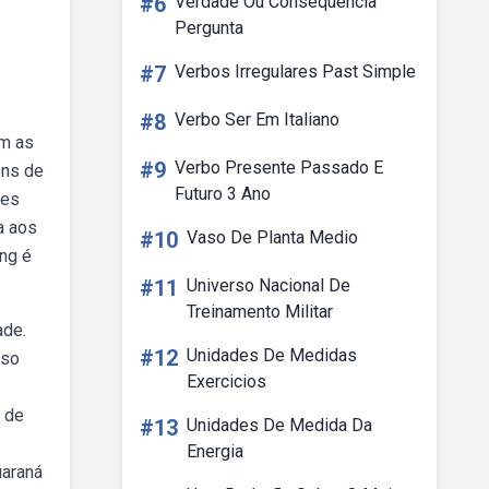
#6
Verdade Ou Consequência
Pergunta
#7
Verbos Irregulares Past Simple
#8
Verbo Ser Em Italiano
om as
#9
Verbo Presente Passado E
ens de
Futuro 3 Ano
res
a aos
#10
Vaso De Planta Medio
png é
#11
Universo Nacional De
Treinamento Militar
ade.
#12
Unidades De Medidas
uso
Exercicios
s de
#13
Unidades De Medida Da
Energia
uaraná