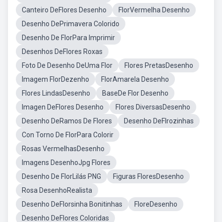
Canteiro DeFlores Desenho
FlorVermelha Desenho
Desenho DePrimavera Colorido
Desenho De FlorPara Imprimir
Desenhos DeFlores Roxas
Foto De Desenho DeUma Flor
Flores PretasDesenho
Imagem FlorDezenho
FlorAmarela Desenho
Flores LindasDesenho
BaseDe Flor Desenho
Imagen DeFlores Desenho
Flores DiversasDesenho
Desenho DeRamos De Flores
Desenho DeFlrozinhas
Con Torno De FlorPara Colorir
Rosas VermelhasDesenho
Imagens DesenhoJpg Flores
Desenho De FlorLilás PNG
Figuras FloresDesenho
Rosa DesenhoRealista
Desenho DeFlorsinha Bonitinhas
FloreDesenho
Desenho DeFlores Coloridas