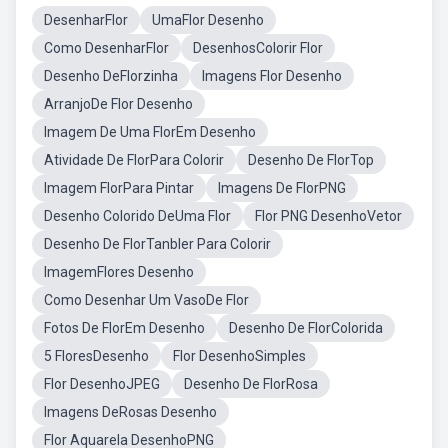
DesenharFlor
UmaFlor Desenho
Como DesenharFlor
DesenhosColorir Flor
Desenho DeFlorzinha
Imagens Flor Desenho
ArranjoDe Flor Desenho
Imagem De Uma FlorEm Desenho
Atividade De FlorPara Colorir
Desenho De FlorTop
Imagem FlorPara Pintar
Imagens De FlorPNG
Desenho Colorido DeUma Flor
Flor PNG DesenhoVetor
Desenho De FlorTanbler Para Colorir
ImagemFlores Desenho
Como Desenhar Um VasoDe Flor
Fotos De FlorEm Desenho
Desenho De FlorColorida
5 FloresDesenho
Flor DesenhoSimples
Flor DesenhoJPEG
Desenho De FlorRosa
Imagens DeRosas Desenho
Flor Aquarela DesenhoPNG