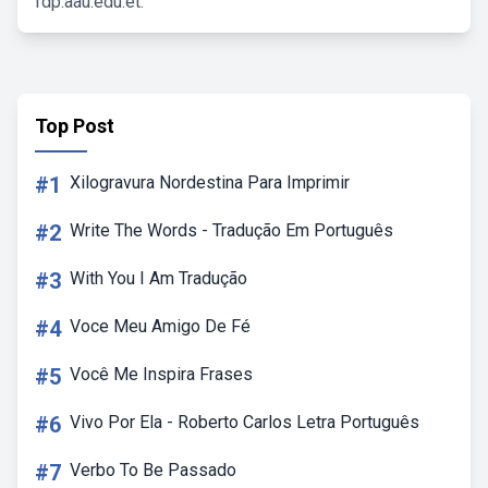
fdp.aau.edu.et.
Top Post
#1
Xilogravura Nordestina Para Imprimir
#2
Write The Words - Tradução Em Português
#3
With You I Am Tradução
#4
Voce Meu Amigo De Fé
#5
Você Me Inspira Frases
#6
Vivo Por Ela - Roberto Carlos Letra Português
#7
Verbo To Be Passado