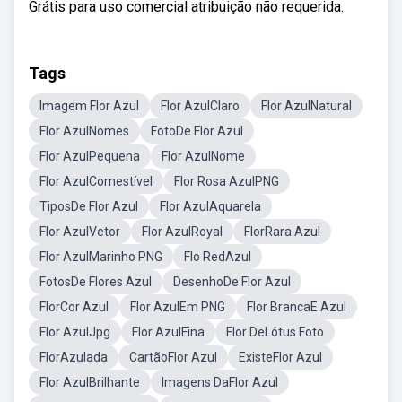
Grátis para uso comercial atribuição não requerida.
Tags
Imagem Flor Azul
Flor AzulClaro
Flor AzulNatural
Flor AzulNomes
FotoDe Flor Azul
Flor AzulPequena
Flor AzulNome
Flor AzulComestível
Flor Rosa AzulPNG
TiposDe Flor Azul
Flor AzulAquarela
Flor AzulVetor
Flor AzulRoyal
FlorRara Azul
Flor AzulMarinho PNG
Flo RedAzul
FotosDe Flores Azul
DesenhoDe Flor Azul
FlorCor Azul
Flor AzulEm PNG
Flor BrancaE Azul
Flor AzulJpg
Flor AzulFina
Flor DeLótus Foto
FlorAzulada
CartãoFlor Azul
ExisteFlor Azul
Flor AzulBrilhante
Imagens DaFlor Azul