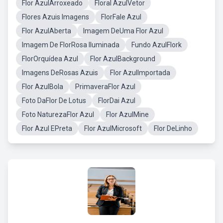
Flor AzulArroxeado
Floral AzulVetor
Flores Azuis Imagens
FlorFale Azul
Flor AzulAberta
Imagem DeUma Flor Azul
Imagem De FlorRosa Iluminada
Fundo AzulFlork
FlorOrquídea Azul
Flor AzulBackground
Imagens DeRosas Azuis
Flor AzulImportada
Flor AzulBola
PrimaveraFlor Azul
Foto DaFlor De Lotus
FlorDai Azul
Foto NaturezaFlor Azul
Flor AzulMine
Flor Azul EPreta
Flor AzulMicrosoft
Flor DeLinho