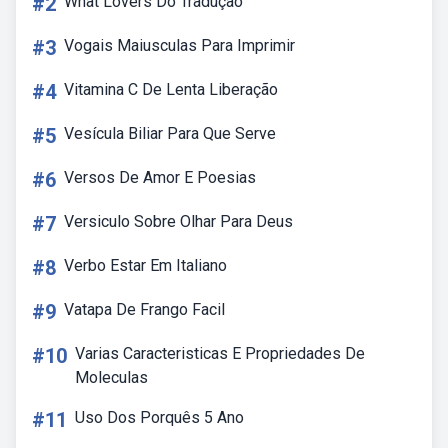
#2
What Lovers Do Tradução
#3
Vogais Maiusculas Para Imprimir
#4
Vitamina C De Lenta Liberação
#5
Vesícula Biliar Para Que Serve
#6
Versos De Amor E Poesias
#7
Versiculo Sobre Olhar Para Deus
#8
Verbo Estar Em Italiano
#9
Vatapa De Frango Facil
#10
Varias Caracteristicas E Propriedades De
Moleculas
#11
Uso Dos Porquês 5 Ano