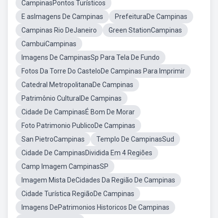
CampinasPontos Turísticos
E asImagens De Campinas
PrefeituraDe Campinas
Campinas Rio DeJaneiro
Green StationCampinas
CambuiCampinas
Imagens De CampinasSp Para Tela De Fundo
Fotos Da Torre Do CasteloDe Campinas Para Imprimir
Catedral MetropolitanaDe Campinas
Patrimônio CulturalDe Campinas
Cidade De CampinasÉ Bom De Morar
Foto Patrimonio PublicoDe Campinas
San PietroCampinas
Templo De CampinasSud
Cidade De CampinasDividida Em 4 Regiões
Camp Imagem CampinasSP
Imagem Mista DeCidades Da Região De Campinas
Cidade Turística RegiãoDe Campinas
Imagens DePatrimonios Historicos De Campinas