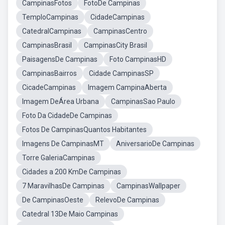
CampinasFotos
FotoDe Campinas
TemploCampinas
CidadeCampinas
CatedralCampinas
CampinasCentro
CampinasBrasil
CampinasCity Brasil
PaisagensDe Campinas
Foto CampinasHD
CampinasBairros
Cidade CampinasSP
CicadeCampinas
Imagem CampinaAberta
Imagem DeÁrea Urbana
CampinasSao Paulo
Foto Da CidadeDe Campinas
Fotos De CampinasQuantos Habitantes
Imagens De CampinasMT
AniversarioDe Campinas
Torre GaleriaCampinas
Cidades a 200 KmDe Campinas
7 MaravilhasDe Campinas
CampinasWallpaper
De CampinasOeste
RelevoDe Campinas
Catedral 13De Maio Campinas