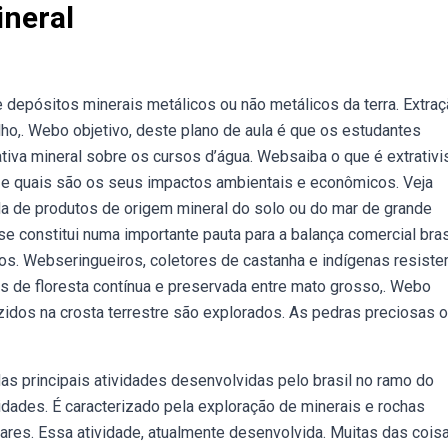
ineral
 depósitos minerais metálicos ou não metálicos da terra. Extra
alho,. Webo objetivo, deste plano de aula é que os estudantes
tiva mineral sobre os cursos d’água. Websaiba o que é extrativ
il e quais são os seus impactos ambientais e econômicos. Veja
a de produtos de origem mineral do solo ou do mar de grande
se constitui numa importante pauta para a balança comercial bras
ros. Webseringueiros, coletores de castanha e indígenas resist
s de floresta contínua e preservada entre mato grosso,. Webo
zidos na crosta terrestre são explorados. As pedras preciosas 
as principais atividades desenvolvidas pelo brasil no ramo do
idades. É caracterizado pela exploração de minerais e rochas
ares. Essa atividade, atualmente desenvolvida. Muitas das cois