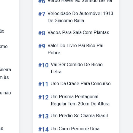
#6
Verbo Haver No Sentido De Ter
#7
Velocidade Do Automóvel 1913
De Giacomo Balla
ção
#8
Vasos Para Sala Com Plantas
#9
Valor Do Livro Pai Rico Pai
ismo
Pobre
#10
Vai Ser Comido De Bicho
ileira
Letra
em às
#11
Uso Da Crase Para Concurso
ou não
#12
Um Prisma Pentagonal
Regular Tem 20cm De Altura
#13
Um Predio Se Chama Brasil
as
#14
Um Carro Percorre Uma