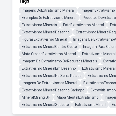
Tags
Imagens DoExtrativismo Mineral
ImagemExtrativismo 
ExemplosDe Extrativismo Mineral
Produtos DoExtrativ
Extrativismo Minerais
FotoExtrativismo Mineral
Ext
Extrativismo MineralDesenho
Extrativismo MineralReg
FigurasExtrativismo Mineral
Imagens De Extrativismo
Extrativismo MineralCentro Oeste
Imagem Para Colorir
Mato GrossoExtrativismo Mineral
Extrativismo Minera
Imagem De Extrativismo DeRecursos Minerais
Extrati
Extrativismo MineralEm Desenho
Extrativismo Minera
Extrativismo MineralNa Serra Pelada
Extrativismo Min
Imagens De Extrativismos Mineral
ExtrativismoEconom
Extrativismo MineralDesenho Garimpo
ExtravitisismoM
MineralMining GIF
Mapa MentalExtrativismo
Imagem
Extrativismo MineralSudeste
ExtrativismoMinerl
Ex