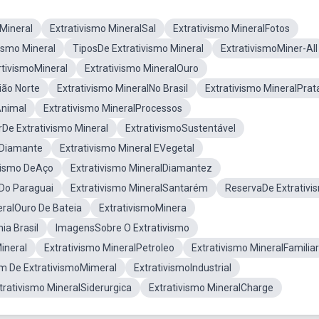
Mineral
Extrativismo MineralSal
Extrativismo MineralFotos
ismo Mineral
TiposDe Extrativismo Mineral
ExtrativismoMiner-All
rtivismoMineral
Extrativismo MineralOuro
ião Norte
Extrativismo MineralNo Brasil
Extrativismo MineralPrat
Animal
Extrativismo MineralProcessos
De Extrativismo Mineral
ExtrativismoSustentável
lDiamante
Extrativismo Mineral EVegetal
vismo DeAço
Extrativismo MineralDiamantez
lDo Paraguai
Extrativismo MineralSantarém
ReservaDe Extrativi
eralOuro De Bateia
ExtrativismoMinera
ia Brasil
ImagensSobre O Extrativismo
ineral
Extrativismo MineralPetroleo
Extrativismo MineralFamiliar
 De ExtrativismoMimeral
ExtrativismoIndustrial
trativismo MineralSiderurgica
Extrativismo MineralCharge