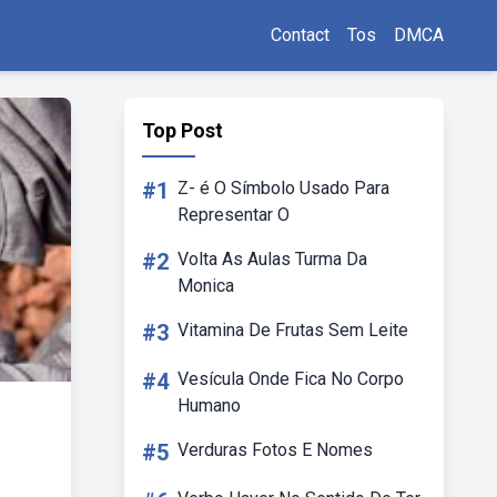
Contact
Tos
DMCA
Top Post
#1
Z- é O Símbolo Usado Para
Representar O
#2
Volta As Aulas Turma Da
Monica
#3
Vitamina De Frutas Sem Leite
#4
Vesícula Onde Fica No Corpo
Humano
#5
Verduras Fotos E Nomes