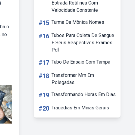
Estrada Retilinea Com
é
Velocidade Constante
#15
Turma Da Mônica Nomes
iba o
s no
#16
Tubos Para Coleta De Sangue
E Seus Respectivos Exames
Pdf
#17
Tubo De Ensaio Com Tampa
#18
Transformar Mm Em
Polegadas
#19
Transformando Horas Em Dias
#20
Tragédias Em Minas Gerais