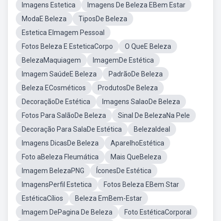
Imagens Estetica
Imagens De Beleza EBem Estar
ModaE Beleza
TiposDe Beleza
Estetica EImagem Pessoal
Fotos Beleza E EsteticaCorpo
O QueE Beleza
BelezaMaquiagem
ImagemDe Estética
Imagem SaúdeE Beleza
PadrãoDe Beleza
Beleza ECosméticos
ProdutosDe Beleza
DecoraçãoDe Estética
Imagens SalaoDe Beleza
Fotos Para SalãoDe Beleza
Sinal De BelezaNa Pele
Decoração Para SalaDe Estética
BelezaIdeal
Imagens DicasDe Beleza
AparelhoEstética
Foto aBeleza Fleumática
Mais QueBeleza
Imagem BelezaPNG
ÍconesDe Estética
ImagensPerfil Estetica
Fotos Beleza EBem Star
EstéticaCílios
Beleza EmBem-Estar
Imagem DePagina De Beleza
Foto EstéticaCorporal