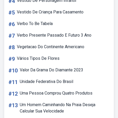
#4
Vestido De Personagem Infantil
#5
Vestido De Criança Para Casamento
#6
Verbo To Be Tabela
#7
Verbo Presente Passado E Futuro 3 Ano
#8
Vegetacao Do Continente Americano
#9
Vários Tipos De Flores
#10
Valor Da Grama Do Diamante 2023
#11
Unidade Federativa Do Brasil
#12
Uma Pessoa Comprou Quatro Produtos
#13
Um Homem Caminhando Na Praia Deseja
Calcular Sua Velocidade