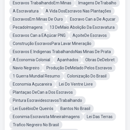
Escravos TrabalhandoEm Minas
Imagens DeTrabalho
A Escravatura
A Vida DosEscravos Nas Plantações
EscravosEm Minas De Ouro
Escravo Can a De Açucar
PecadoImagens
13 DeMaio Abolição Da Escravatura
Escravos Can a EAçúcar PNG
AçoiteDe Escravos
Construção EscravosPara Lavar Mineração
Escravos E Indigenas TrabalhandoNas Minas De Prata
A Economia Colonial
Apanhados
Obras DeDebret
Navio Negreiro
Produção DeMelado Pelos Escravos
1 Guerra Mundial Resumo
Colonização Do Brasil
Economia Açucareira
Lei Do Ventre Livre
Plantaçao DeCan a Dos Escravos
Pintura EscravidescravosTrabalhando
Lei EusébioDe Queirós
Bantos No Brasil
Econimia Escravista MineiraImagens
Lei Das Terras
Trafico Negreiro No Brasil