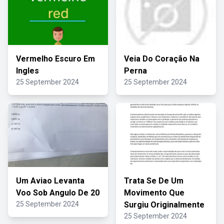
Vermelho Escuro Em
Veia Do Coração Na
Ingles
Perna
25 September 2024
25 September 2024
Um Aviao Levanta
Trata Se De Um
Voo Sob Angulo De 20
Movimento Que
25 September 2024
Surgiu Originalmente
25 September 2024