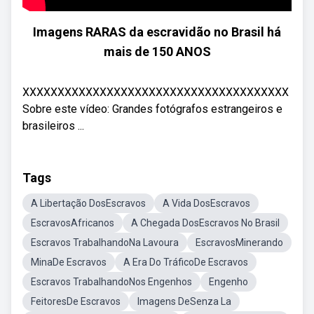
Imagens RARAS da escravidão no Brasil há
mais de 150 ANOS
XXXXXXXXXXXXXXXXXXXXXXXXXXXXXXXXXXXXXX
Sobre este vídeo: Grandes fotógrafos estrangeiros e
brasileiros ...
Tags
A Libertação DosEscravos
A Vida DosEscravos
EscravosAfricanos
A Chegada DosEscravos No Brasil
Escravos TrabalhandoNa Lavoura
EscravosMinerando
MinaDe Escravos
A Era Do TráficoDe Escravos
Escravos TrabalhandoNos Engenhos
Engenho
FeitoresDe Escravos
Imagens DeSenza La