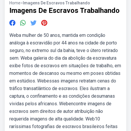
Home
>
Imagens De Escravos Trabalhando
Imagens De Escravos Trabalhando
Weba mulher de 50 anos, mantida em condição
análoga à escravidão por 44 anos na cidade de porto
seguro, no extremo sul da bahia, teve o útero retirado
sem. Weba galeria do dia da abolição da escravatura
exibe fotos de escravos em situações de trabalho, em
momentos de descanso ou mesmo em poses obtidas
em estúdios. Webessas imagens retratam cenas do
tráfico transatlântico de escravos. Eles ilustram a
captura, o confinamento e as condições desumanas
vividas pelos africanos. Webencontre imagens de
escravos sem direitos de autor atribuição não
requerida imagens de alta qualidade. Web10
raríssimas fotografias de escravos brasileiros feitas