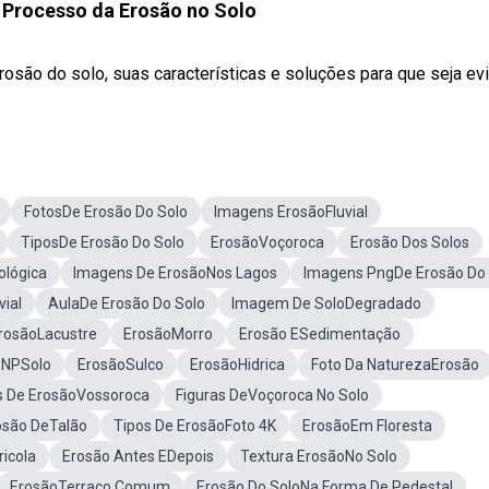
Processo da Erosão no Solo
osão do solo, suas características e soluções para que seja evi
FotosDe Erosão Do Solo
Imagens ErosãoFluvial
TiposDe Erosão Do Solo
ErosãoVoçoroca
Erosão Dos Solos
ológica
Imagens De ErosãoNos Lagos
Imagens PngDe Erosão Do 
ial
AulaDe Erosão Do Solo
Imagem De SoloDegradado
rosãoLacustre
ErosãoMorro
Erosão ESedimentação
 NPSolo
ErosãoSulco
ErosãoHidrica
Foto Da NaturezaErosão
 De ErosãoVossoroca
Figuras DeVoçoroca No Solo
osão DeTalão
Tipos De ErosãoFoto 4K
ErosãoEm Floresta
icola
Erosão Antes EDepois
Textura ErosãoNo Solo
ErosãoTerraço Comum
Erosão Do SoloNa Forma De Pedestal