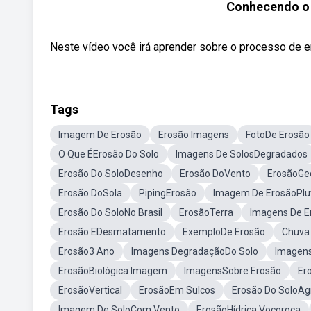
Conhecendo o 
Neste vídeo você irá aprender sobre o processo de er
Tags
Imagem De Erosão
Erosão Imagens
FotoDe Erosão
O Que ÉErosão Do Solo
Imagens De SolosDegradados
Erosão Do SoloDesenho
Erosão DoVento
ErosãoGe
Erosão DoSola
PipingErosão
Imagem De ErosãoPluv
Erosão Do SoloNo Brasil
ErosãoTerra
Imagens De E
Erosão EDesmatamento
ExemploDe Erosão
Chuva
Erosão3 Ano
Imagens DegradaçãoDo Solo
Imagens
ErosãoBiológica Imagem
ImagensSobre Erosão
Er
ErosãoVertical
ErosãoEm Sulcos
Erosão Do SoloAgr
Imagem De SoloCom Vento
ErosãoHídrica Voçoroca