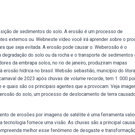
sição de sedimentos do solo. A erosão é um processo de
tes externos ou. Webneste vídeo você irá aprender sobre o pr
ara que seja evitada. A erosão pode causar o. Weberosão é o
a degradação do solo ou da rocha e o transporte de sedimentos
dores da embrapa solos, no rio de janeiro, produziram mapas
 erosão hídrica no brasil. Websão sebastião, município do litora
 carnaval de 2023 após chuvas de volume recorde, tem 1. 000 p
e e quais são os principais agentes que a provocam. Veja image
 erosão do solo, um processo de deslocamento de terra causad
ento de erosões por imagens de satélite é uma ferramenta vali
a tecnologia fornece uma visão. As chuvas são a principal causa
 compreenda melhor esse fenômeno de desgaste e transformaçã