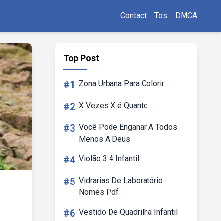
Contact
Tos
DMCA
Top Post
#1
Zona Urbana Para Colorir
#2
X Vezes X é Quanto
#3
Você Pode Enganar A Todos
Menos A Deus
#4
Violão 3 4 Infantil
#5
Vidrarias De Laboratório
Nomes Pdf
#6
Vestido De Quadrilha Infantil