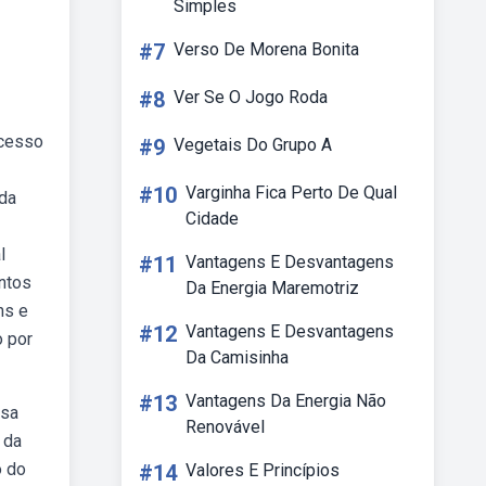
Simples
#7
Verso De Morena Bonita
#8
Ver Se O Jogo Roda
ocesso
#9
Vegetais Do Grupo A
#10
Varginha Fica Perto De Qual
 da
Cidade
l
#11
Vantagens E Desvantagens
ontos
Da Energia Maremotriz
ns e
#12
Vantagens E Desvantagens
o por
Da Camisinha
#13
Vantagens Da Energia Não
osa
Renovável
 da
o do
#14
Valores E Princípios