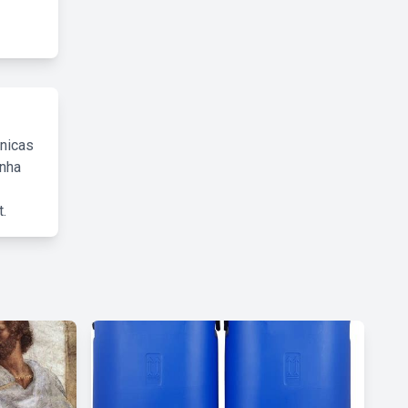
cnicas
inha
.