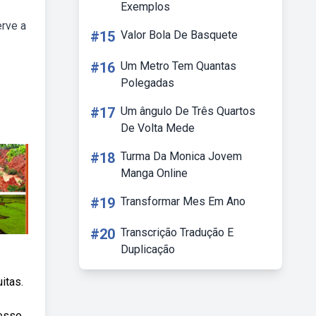
Exemplos
erve a
#15
Valor Bola De Basquete
#16
Um Metro Tem Quantas
Polegadas
#17
Um ângulo De Três Quartos
De Volta Mede
#18
Turma Da Monica Jovem
Manga Online
#19
Transformar Mes Em Ano
#20
Transcrição Tradução E
Duplicação
itas.
cesso