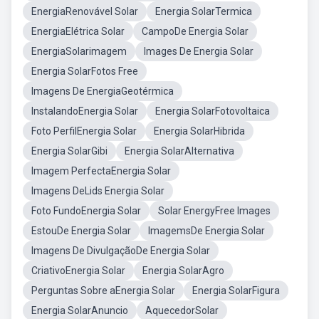
EnergiaRenovável Solar
Energia SolarTermica
EnergiaElétrica Solar
CampoDe Energia Solar
EnergiaSolarimagem
Images De Energia Solar
Energia SolarFotos Free
Imagens De EnergiaGeotérmica
InstalandoEnergia Solar
Energia SolarFotovoltaica
Foto PerfilEnergia Solar
Energia SolarHibrida
Energia SolarGibi
Energia SolarAlternativa
Imagem PerfectaEnergia Solar
Imagens DeLids Energia Solar
Foto FundoEnergia Solar
Solar EnergyFree Images
EstouDe Energia Solar
ImagemsDe Energia Solar
Imagens De DivulgaçãoDe Energia Solar
CriativoEnergia Solar
Energia SolarAgro
Perguntas Sobre aEnergia Solar
Energia SolarFigura
Energia SolarAnuncio
AquecedorSolar