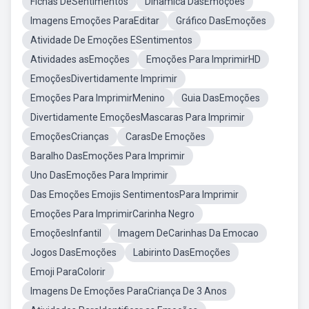
Fichas DeSentimentos
Dinâmica DasEmoções
Imagens Emoções ParaEditar
Gráfico DasEmoções
Atividade De Emoções ESentimentos
Atividades asEmoções
Emoções Para ImprimirHD
EmoçõesDivertidamente Imprimir
Emoções Para ImprimirMenino
Guia DasEmoções
Divertidamente EmoçõesMascaras Para Imprimir
EmoçõesCrianças
CarasDe Emoções
Baralho DasEmoções Para Imprimir
Uno DasEmoções Para Imprimir
Das Emoções Emojis SentimentosPara Imprimir
Emoções Para ImprimirCarinha Negro
EmoçõesInfantil
Imagem DeCarinhas Da Emocao
Jogos DasEmoções
Labirinto DasEmoções
Emoji ParaColorir
Imagens De Emoções ParaCriança De 3 Anos