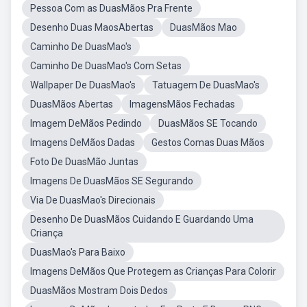
Pessoa Com as DuasMãos Pra Frente
Desenho Duas MaosAbertas
DuasMãos Mao
Caminho De DuasMao's
Caminho De DuasMao's Com Setas
Wallpaper De DuasMao's
Tatuagem De DuasMao's
DuasMãos Abertas
ImagensMãos Fechadas
Imagem DeMãos Pedindo
DuasMãos SE Tocando
Imagens DeMãos Dadas
Gestos Comas Duas Mãos
Foto De DuasMão Juntas
Imagens De DuasMãos SE Segurando
Via De DuasMao's Direcionais
Desenho De DuasMãos Cuidando E Guardando Uma
Criança
DuasMao's Para Baixo
Imagens DeMãos Que Protegem as Crianças Para Colorir
DuasMãos Mostram Dois Dedos