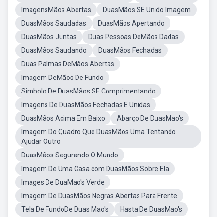
ImagensMãos Abertas
DuasMãos SE Unido Imagem
DuasMãos Saudadas
DuasMãos Apertando
DuasMãos Juntas
Duas Pessoas DeMãos Dadas
DuasMãos Saudando
DuasMãos Fechadas
Duas Palmas DeMãos Abertas
Imagem DeMãos De Fundo
Simbolo De DuasMãos SE Comprimentando
Imagens De DuasMãos Fechadas E Unidas
DuasMãos Acima Em Baixo
Abarço De DuasMao's
Imagem Do Quadro Que DuasMãos Uma Tentando
Ajudar Outro
DuasMãos Segurando O Mundo
Imagem De Uma Casa.com DuasMãos Sobre Ela
Images De DuaMao's Verde
Imagem De DuasMãos Negras Abertas Para Frente
Tela De FundoDe Duas Mao's
Hasta De DuasMao's