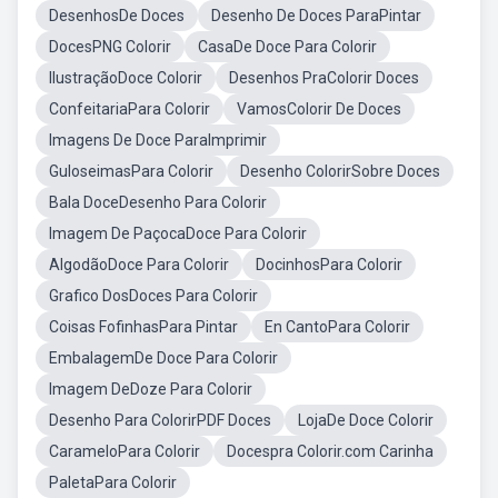
DesenhosDe Doces
Desenho De Doces ParaPintar
DocesPNG Colorir
CasaDe Doce Para Colorir
IlustraçãoDoce Colorir
Desenhos PraColorir Doces
ConfeitariaPara Colorir
VamosColorir De Doces
Imagens De Doce ParaImprimir
GuloseimasPara Colorir
Desenho ColorirSobre Doces
Bala DoceDesenho Para Colorir
Imagem De PaçocaDoce Para Colorir
AlgodãoDoce Para Colorir
DocinhosPara Colorir
Grafico DosDoces Para Colorir
Coisas FofinhasPara Pintar
En CantoPara Colorir
EmbalagemDe Doce Para Colorir
Imagem DeDoze Para Colorir
Desenho Para ColorirPDF Doces
LojaDe Doce Colorir
CarameloPara Colorir
Docespra Colorir.com Carinha
PaletaPara Colorir