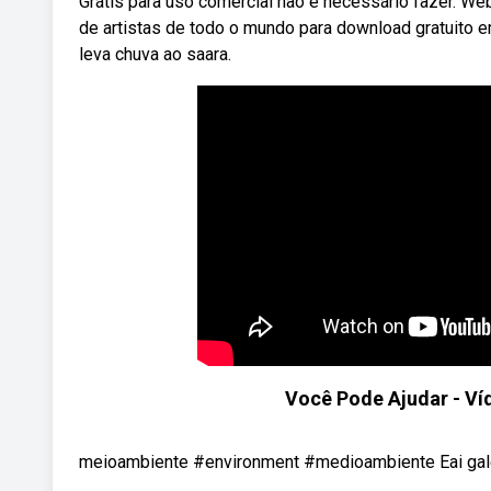
Grátis para uso comercial não é necessário fazer. W
de artistas de todo o mundo para download gratuit
leva chuva ao saara.
Você Pode Ajudar - Ví
meioambiente #environment #medioambiente Eai galer
...