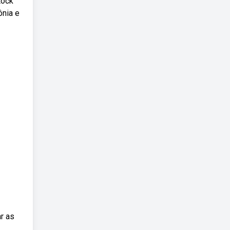
tock
ônia e
r as