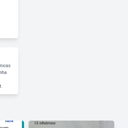
cnicas
inha
.