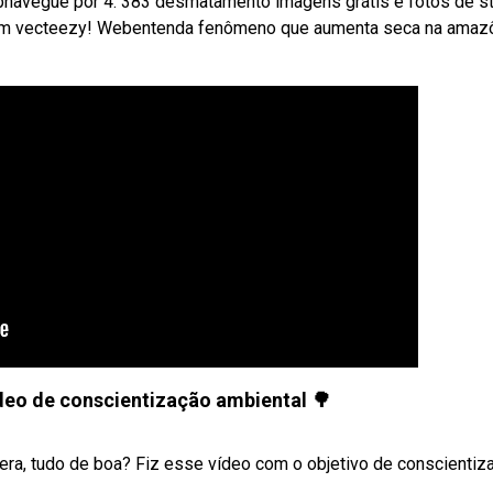
ebnavegue por 4. 383 desmatamento imagens grátis e fotos de s
o em vecteezy! Webentenda fenômeno que aumenta seca na amaz
deo de conscientização ambiental 🌳
a, tudo de boa? Fiz esse vídeo com o objetivo de conscientiza