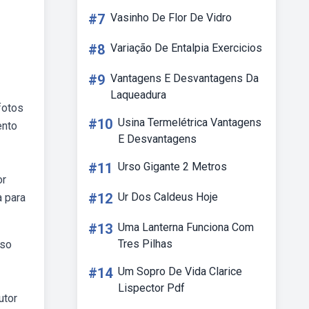
#7
Vasinho De Flor De Vidro
#8
Variação De Entalpia Exercicios
#9
Vantagens E Desvantagens Da
Laqueadura
fotos
#10
Usina Termelétrica Vantagens
ento
E Desvantagens
#11
Urso Gigante 2 Metros
or
#12
Ur Dos Caldeus Hoje
 para
#13
Uma Lanterna Funciona Com
Tres Pilhas
uso
#14
Um Sopro De Vida Clarice
Lispector Pdf
utor