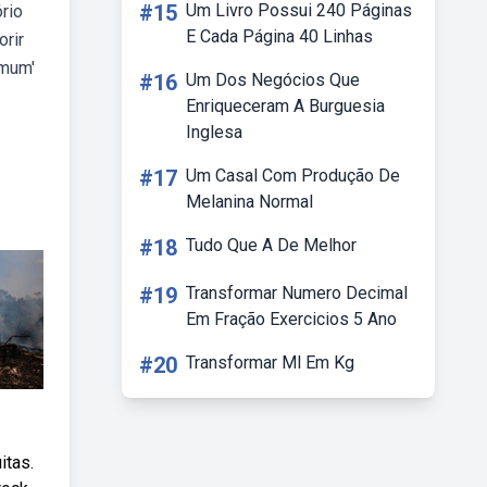
#15
Um Livro Possui 240 Páginas
rio
E Cada Página 40 Linhas
rir
omum'
#16
Um Dos Negócios Que
Enriqueceram A Burguesia
Inglesa
#17
Um Casal Com Produção De
Melanina Normal
#18
Tudo Que A De Melhor
#19
Transformar Numero Decimal
Em Fração Exercicios 5 Ano
#20
Transformar Ml Em Kg
itas.