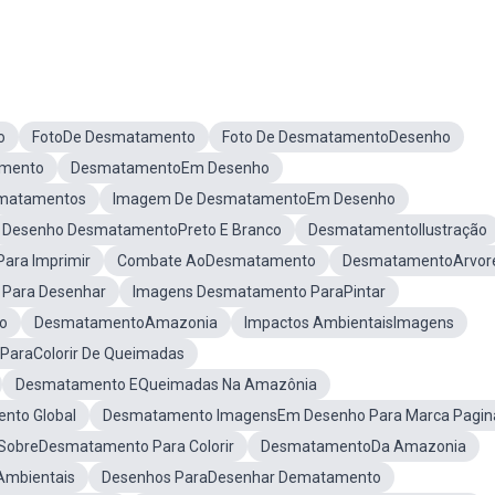
o
FotoDe Desmatamento
Foto De DesmatamentoDesenho
amento
DesmatamentoEm Desenho
smatamentos
Imagem De DesmatamentoEm Desenho
Desenho DesmatamentoPreto E Branco
DesmatamentoIlustração
ara Imprimir
Combate AoDesmatamento
DesmatamentoArvor
Para Desenhar
Imagens Desmatamento ParaPintar
o
DesmatamentoAmazonia
Impactos AmbientaisImagens
araColorir De Queimadas
Desmatamento EQueimadas Na Amazônia
nto Global
Desmatamento ImagensEm Desenho Para Marca Pagin
 SobreDesmatamento Para Colorir
DesmatamentoDa Amazonia
Ambientais
Desenhos ParaDesenhar Dematamento