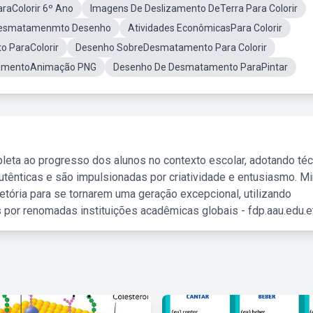
aColorir 6º Ano
Imagens De Deslizamento DeTerra Para Colorir
esmatamenmto Desenho
Atividades EconômicasPara Colorir
 ParaColorir
Desenho SobreDesmatamento Para Colorir
amentoAnimação PNG
Desenho De Desmatamento ParaPintar
leta ao progresso dos alunos no contexto escolar, adotando té
tênticas e são impulsionadas por criatividade e entusiasmo. M
etória para se tornarem uma geração excepcional, utilizando
 por renomadas instituições acadêmicas globais - fdp.aau.edu.et