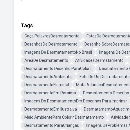
Tags
Caça PalavrasDesmatamento
FotosDe Desmatament
DesenhosDe Desmatamento
Desenho SobreDesmat
Imagens De DesmatamentoNo Brasil
Imagens De De
AreaDe Desmatamento
AtividadesDesmatamento
Desmatamento Desenho ParaColorir
Desmatamento P
DesmatamentoAmbiental
Foto De UmDesmatamento 
DesmatamentoFlorestal
Mata AtlanticaDesmatament
DesmatamentoEm Roraima
Desmatamento Desenho P
Imagens Do DesmatamentoEm Desenhos Para Imprimir
DesmatamentoEm Ilustraiva
DesmatamentoAquecime
Meio AmbientePara Colorir Desmatamento
Atividade
Desmatamento ParaCrianças
Imagens DeProblemas 