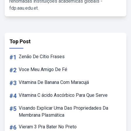
renomadas instituições acadêmicas globais -
fdp.aau.edu.et.
Top Post
#1
Zenão De Cítio Frases
#2
Voce Meu Amigo De Fé
#3
Vitamina De Banana Com Maracujá
#4
Vitamina C ácido Ascórbico Para Que Serve
#5
Visando Explicar Uma Das Propriedades Da
Membrana Plasmática
#6
Vieram 3 Pra Bater No Preto