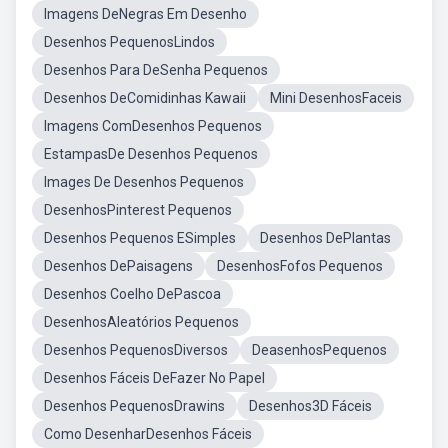
Imagens DeNegras Em Desenho
Desenhos PequenosLindos
Desenhos Para DeSenha Pequenos
Desenhos DeComidinhas Kawaii
Mini DesenhosFaceis
Imagens ComDesenhos Pequenos
EstampasDe Desenhos Pequenos
Images De Desenhos Pequenos
DesenhosPinterest Pequenos
Desenhos Pequenos ESimples
Desenhos DePlantas
Desenhos DePaisagens
DesenhosFofos Pequenos
Desenhos Coelho DePascoa
DesenhosAleatórios Pequenos
Desenhos PequenosDiversos
DeasenhosPequenos
Desenhos Fáceis DeFazer No Papel
Desenhos PequenosDrawins
Desenhos3D Fáceis
Como DesenharDesenhos Fáceis