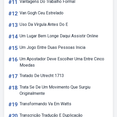
#11
Vantagens Do Trabalho Formal
#12
Van Gogh Ceu Estrelado
#13
Uso Da Vírgula Antes Do E
#14
Um Lugar Bem Longe Daqui Assistir Online
#15
Um Jogo Entre Duas Pessoas Inicia
#16
Um Apostador Deve Escolher Uma Entre Cinco
Moedas
#17
Tratado De Utrecht 1713
#18
Trata Se De Um Movimento Que Surgiu
Originalmente
#19
Transformando Va Em Watts
#20
Transcrição Tradução E Duplicação