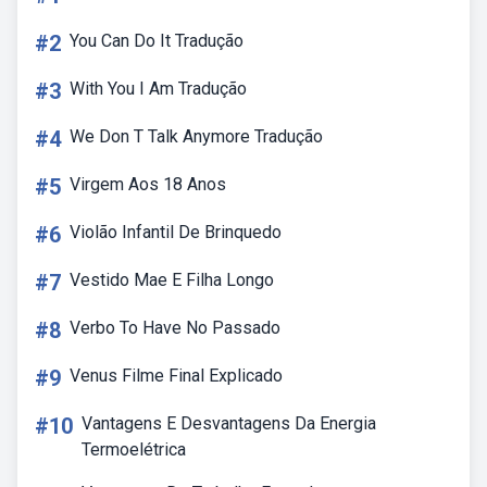
#2
You Can Do It Tradução
#3
With You I Am Tradução
#4
We Don T Talk Anymore Tradução
#5
Virgem Aos 18 Anos
#6
Violão Infantil De Brinquedo
#7
Vestido Mae E Filha Longo
#8
Verbo To Have No Passado
#9
Venus Filme Final Explicado
#10
Vantagens E Desvantagens Da Energia
Termoelétrica