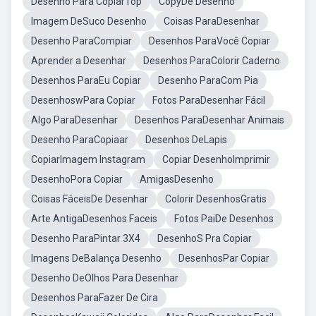
Desenho Para CopiarTop
CopyDe Desenho
Imagem DeSuco Desenho
Coisas ParaDesenhar
Desenho ParaCompiar
Desenhos ParaVocê Copiar
Aprender a Desenhar
Desenhos ParaColorir Caderno
Desenhos ParaEu Copiar
Desenho ParaCom Pia
DesenhoswPara Copiar
Fotos ParaDesenhar Fácil
Algo ParaDesenhar
Desenhos ParaDesenhar Animais
Desenho ParaCopiaar
Desenhos DeLapis
CopiarImagem Instagram
Copiar DesenhoImprimir
DesenhoPora Copiar
AmigasDesenho
Coisas FáceisDe Desenhar
Colorir DesenhosGratis
Arte AntigaDesenhos Faceis
Fotos PaiDe Desenhos
Desenho ParaPintar 3X4
DesenhoS Pra Copiar
Imagens DeBalança Desenho
DesenhosPar Copiar
Desenho DeOlhos Para Desenhar
Desenhos ParaFazer De Cira