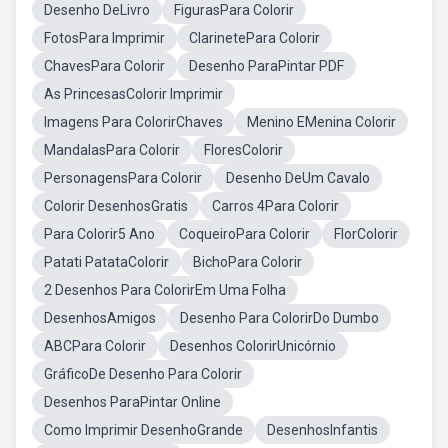
Desenho DeLivro
FigurasPara Colorir
FotosPara Imprimir
ClarinetePara Colorir
ChavesPara Colorir
Desenho ParaPintar PDF
As PrincesasColorir Imprimir
Imagens Para ColorirChaves
Menino EMenina Colorir
MandalasPara Colorir
FloresColorir
PersonagensPara Colorir
Desenho DeUm Cavalo
Colorir DesenhosGratis
Carros 4Para Colorir
Para Colorir5 Ano
CoqueiroPara Colorir
FlorColorir
Patati PatataColorir
BichoPara Colorir
2 Desenhos Para ColorirEm Uma Folha
DesenhosAmigos
Desenho Para ColorirDo Dumbo
ABCPara Colorir
Desenhos ColorirUnicórnio
GráficoDe Desenho Para Colorir
Desenhos ParaPintar Online
Como Imprimir DesenhoGrande
DesenhosInfantis