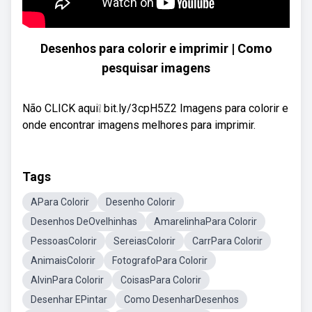
Desenhos para colorir e imprimir | Como
pesquisar imagens
Não CLICK aqui❕ bit.ly/3cpH5Z2 Imagens para colorir e
onde encontrar imagens melhores para imprimir.
Tags
APara Colorir
Desenho Colorir
Desenhos DeOvelhinhas
AmarelinhaPara Colorir
PessoasColorir
SereiasColorir
CarrPara Colorir
AnimaisColorir
FotografoPara Colorir
AlvinPara Colorir
CoisasPara Colorir
Desenhar EPintar
Como DesenharDesenhos