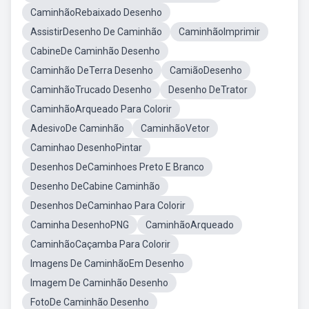
CaminhãoRebaixado Desenho
AssistirDesenho De Caminhão
CaminhãoImprimir
CabineDe Caminhão Desenho
Caminhão DeTerra Desenho
CamiãoDesenho
CaminhãoTrucado Desenho
Desenho DeTrator
CaminhãoArqueado Para Colorir
AdesivoDe Caminhão
CaminhãoVetor
Caminhao DesenhoPintar
Desenhos DeCaminhoes Preto E Branco
Desenho DeCabine Caminhão
Desenhos DeCaminhao Para Colorir
Caminha DesenhoPNG
CaminhãoArqueado
CaminhãoCaçamba Para Colorir
Imagens De CaminhãoEm Desenho
Imagem De Caminhão Desenho
FotoDe Caminhão Desenho