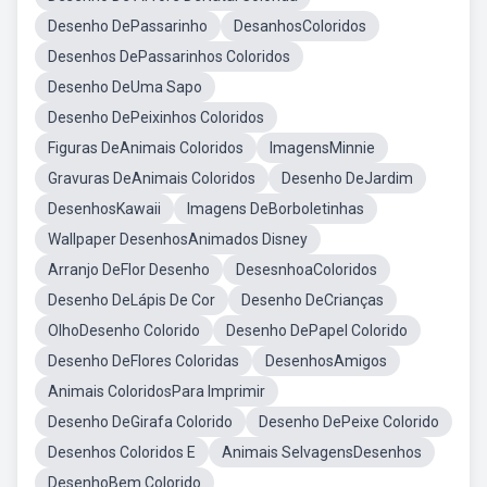
Desenho DePassarinho
DesanhosColoridos
Desenhos DePassarinhos Coloridos
Desenho DeUma Sapo
Desenho DePeixinhos Coloridos
Figuras DeAnimais Coloridos
ImagensMinnie
Gravuras DeAnimais Coloridos
Desenho DeJardim
DesenhosKawaii
Imagens DeBorboletinhas
Wallpaper DesenhosAnimados Disney
Arranjo DeFlor Desenho
DesesnhoaColoridos
Desenho DeLápis De Cor
Desenho DeCrianças
OlhoDesenho Colorido
Desenho DePapel Colorido
Desenho DeFlores Coloridas
DesenhosAmigos
Animais ColoridosPara Imprimir
Desenho DeGirafa Colorido
Desenho DePeixe Colorido
Desenhos Coloridos E
Animais SelvagensDesenhos
DesenhoBem Colorido