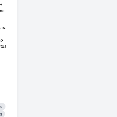
0+
ens
eis.
ão
otos
ho
g