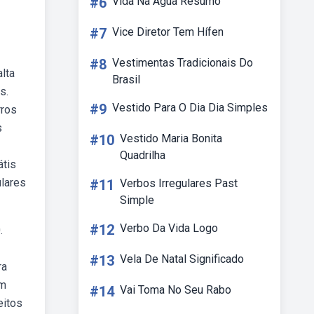
#6
Vida Na Agua Resumo
#7
Vice Diretor Tem Hífen
#8
Vestimentas Tradicionais Do
lta
Brasil
s.
#9
Vestido Para O Dia Dia Simples
rros
s
#10
Vestido Maria Bonita
Quadrilha
átis
ulares
#11
Verbos Irregulares Past
Simple
#12
Verbo Da Vida Logo
.
#13
Vela De Natal Significado
ra
em
#14
Vai Toma No Seu Rabo
eitos