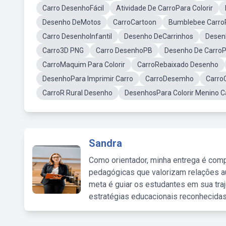
Carro DesenhoFácil
Atividade De CarroPara Colorir
Desenho DeMotos
CarroCartoon
Bumblebee CarroP
Carro DesenhoInfantil
Desenho DeCarrinhos
Desen
Carro3D PNG
Carro DesenhoPB
Desenho De Carro
CarroMaquim Para Colorir
CarroRebaixado Desenho
DesenhoPara Imprimir Carro
CarroDesemho
Carro
CarroR Rural Desenho
DesenhosPara Colorir Menino C
Sandra
Como orientador, minha entrega é comp
pedagógicas que valorizam relações au
meta é guiar os estudantes em sua traj
estratégias educacionais reconhecidas