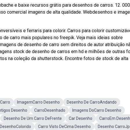
ache e baixe recursos grátis para desenhos de carros. 12. 00
ra uso comercial imagens de alta qualidade. Webdesenhos e imag
versíveis e ferraris para colorir. Carros para colorir customizáv
 de carro mais populares no freepik. Veja mais ideias sobre
magens de desenho de carro sem direitos de autor atribuição n
magens stock de desenho de carros em hd e milhões de outras f
eitos na coleção da shutterstock. Encontre fotos de stock de alta
Carro
ImagemCarro Desenho
Desenho De CarroAndando
ntigos Desenho
CarroDesenhado
Imagens DoCarro Desenho
Desenho De Um Carro DeFrente
Car Desenho
CarroEm Desen
 DesenhoColorido
Carro Visto DeCima Desenho
Desenho CarroJp