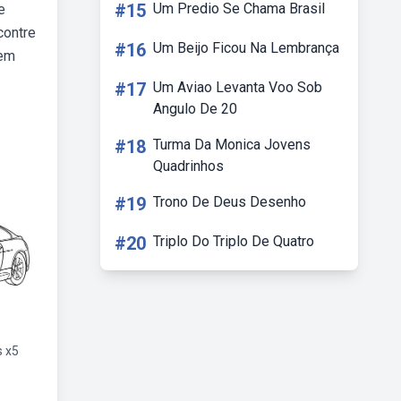
#15
Um Predio Se Chama Brasil
e
contre
#16
Um Beijo Ficou Na Lembrança
tem
#17
Um Aviao Levanta Voo Sob
Angulo De 20
#18
Turma Da Monica Jovens
Quadrinhos
#19
Trono De Deus Desenho
#20
Triplo Do Triplo De Quatro
s x5