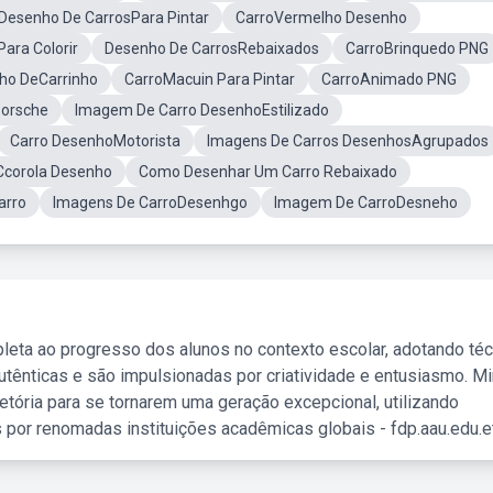
Desenho De CarrosPara Pintar
CarroVermelho Desenho
ara Colorir
Desenho De CarrosRebaixados
CarroBrinquedo PNG
ho DeCarrinho
CarroMacuin Para Pintar
CarroAnimado PNG
Porsche
Imagem De Carro DesenhoEstilizado
Carro DesenhoMotorista
Imagens De Carros DesenhosAgrupados
Ccorola Desenho
Como Desenhar Um Carro Rebaixado
arro
Imagens De CarroDesenhgo
Imagem De CarroDesneho
leta ao progresso dos alunos no contexto escolar, adotando té
tênticas e são impulsionadas por criatividade e entusiasmo. M
etória para se tornarem uma geração excepcional, utilizando
 por renomadas instituições acadêmicas globais - fdp.aau.edu.et