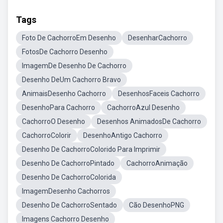
Tags
Foto De CachorroEm Desenho
DesenharCachorro
FotosDe Cachorro Desenho
ImagemDe Desenho De Cachorro
Desenho DeUm Cachorro Bravo
AnimaisDesenho Cachorro
DesenhosFaceis Cachorro
DesenhoPara Cachorro
CachorroAzul Desenho
CachorroO Desenho
Desenhos AnimadosDe Cachorro
CachorroColorir
DesenhoAntigo Cachorro
Desenho De CachorroColorido Para Imprimir
Desenho De CachorroPintado
CachorroAnimação
Desenho De CachorroColorida
ImagemDesenho Cachorros
Desenho De CachorroSentado
Cão DesenhoPNG
Imagens Cachorro Desenho