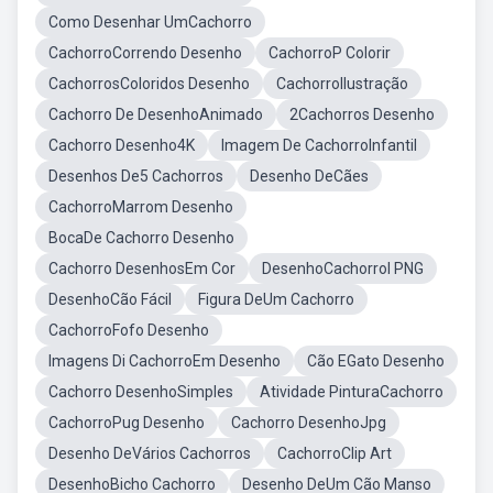
Como Desenhar UmCachorro
CachorroCorrendo Desenho
CachorroP Colorir
CachorrosColoridos Desenho
CachorroIlustração
Cachorro De DesenhoAnimado
2Cachorros Desenho
Cachorro Desenho4K
Imagem De CachorroInfantil
Desenhos De5 Cachorros
Desenho DeCães
CachorroMarrom Desenho
BocaDe Cachorro Desenho
Cachorro DesenhosEm Cor
DesenhoCachorrol PNG
DesenhoCão Fácil
Figura DeUm Cachorro
CachorroFofo Desenho
Imagens Di CachorroEm Desenho
Cão EGato Desenho
Cachorro DesenhoSimples
Atividade PinturaCachorro
CachorroPug Desenho
Cachorro DesenhoJpg
Desenho DeVários Cachorros
CachorroClip Art
DesenhoBicho Cachorro
Desenho DeUm Cão Manso