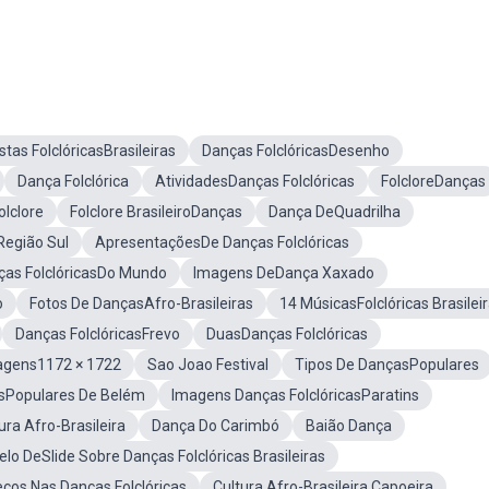
stas FolclóricasBrasileiras
Danças FolclóricasDesenho
Dança Folclórica
AtividadesDanças Folclóricas
FolcloreDanças
lclore
Folclore BrasileiroDanças
Dança DeQuadrilha
egião Sul
ApresentaçõesDe Danças Folclóricas
ças FolclóricasDo Mundo
Imagens DeDança Xaxado
o
Fotos De DançasAfro-Brasileiras
14 MúsicasFolclóricas Brasilei
Danças FolclóricasFrevo
DuasDanças Folclóricas
magens1172 × 1722
Sao Joao Festival
Tipos De DançasPopulares
sPopulares De Belém
Imagens Danças FolclóricasParatins
ura Afro-Brasileira
Dança Do Carimbó
Baião Dança
lo DeSlide Sobre Danças Folclóricas Brasileiras
eços Nas Danças Folclóricas
Cultura Afro-Brasileira Capoeira