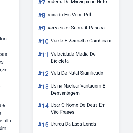
#7
Vídeos Do Macaquinho Neto
#8
Viciado Em Você Pdf
#9
Versiculos Sobre A Pascoa
itos
#10
Verde E Vermelho Combinam
#11
Velocidade Media De
ebas
Bicicleta
es
nças
#12
Vela De Natal Significado
.
#13
Usina Nuclear Vantagem E
Desvantagem
.
#14
Usar O Nome De Deus Em
s e
Vão Frases
s
e alta
#15
Ururau Da Lapa Lenda
bém