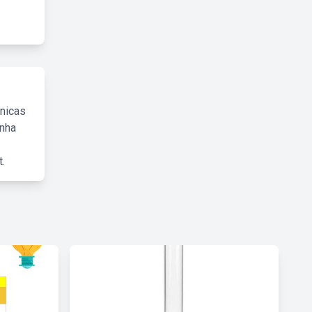
cnicas
inha
.