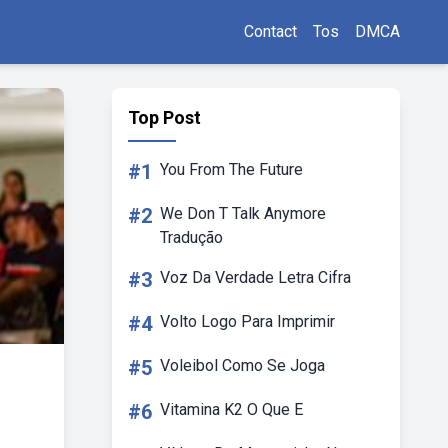
Contact
Tos
DMCA
Top Post
#1
You From The Future
#2
We Don T Talk Anymore
Tradução
#3
Voz Da Verdade Letra Cifra
#4
Volto Logo Para Imprimir
#5
Voleibol Como Se Joga
#6
Vitamina K2 O Que E