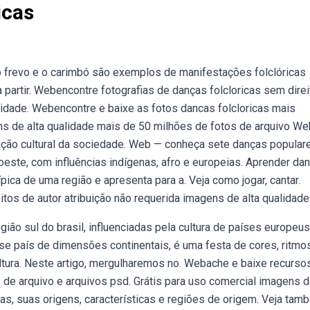
icas
, o frevo e o carimbó são exemplos de manifestações folclóricas
a partir. Webencontre fotografias de danças folcloricas sem dire
alidade. Webencontre e baixe as fotos dancas folcloricas mais
ens de alta qualidade mais de 50 milhões de fotos de arquivo W
tação cultural da sociedade. Web — conheça sete danças popular
 oeste, com influências indígenas, afro e europeias. Aprender da
pica de uma região e apresenta para a. Veja como jogar, cantar.
os de autor atribuição não requerida imagens de alta qualidade
ão sul do brasil, influenciadas pela cultura de países europeus
esse país de dimensões continentais, é uma festa de cores, ritmo
tura. Neste artigo, mergulharemos no. Webache e baixe recurso
s de arquivo e arquivos psd. Grátis para uso comercial imagens d
as, suas origens, características e regiões de origem. Veja tam