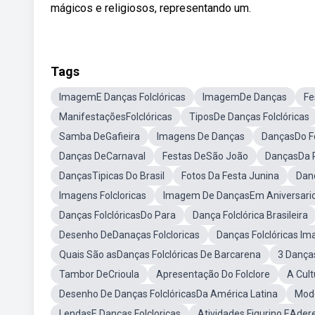
mágicos e religiosos, representando um.
Tags
ImagemE Danças Folclóricas
ImagemDe Danças
Fe
ManifestaçõesFolclóricas
TiposDe Danças Folclóricas
Samba DeGafieira
Imagens De Danças
DançasDo Fo
Danças DeCarnaval
Festas DeSão João
DançasDa R
DançasTipicas Do Brasil
Fotos Da Festa Junina
Dan
Imagens Folcloricas
Imagem De DançasEm Aniversari
Danças FolclóricasDo Para
Dança Folclórica Brasileira
Desenho DeDanaças Folcloricas
Danças Folclóricas I
Quais São asDanças Folclóricas De Barcarena
3 Dança
Tambor DeCrioula
Apresentação Do Folclore
A Cult
Desenho De Danças FolclóricasDa América Latina
Mode
LendasE Danças Folcloricas
Atividades Figurino EAder