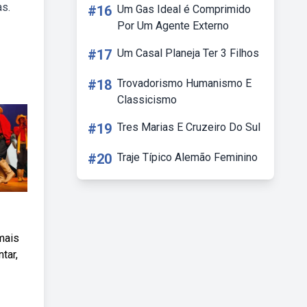
as.
#16
Um Gas Ideal é Comprimido
Por Um Agente Externo
#17
Um Casal Planeja Ter 3 Filhos
#18
Trovadorismo Humanismo E
Classicismo
#19
Tres Marias E Cruzeiro Do Sul
#20
Traje Típico Alemão Feminino
mais
tar,