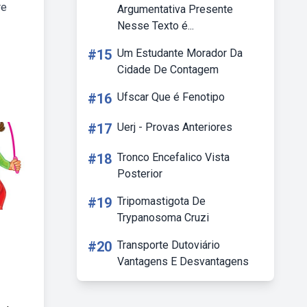
re
Argumentativa Presente
Nesse Texto é...
#15
Um Estudante Morador Da
Cidade De Contagem
#16
Ufscar Que é Fenotipo
#17
Uerj - Provas Anteriores
#18
Tronco Encefalico Vista
Posterior
#19
Tripomastigota De
Trypanosoma Cruzi
#20
Transporte Dutoviário
Vantagens E Desvantagens