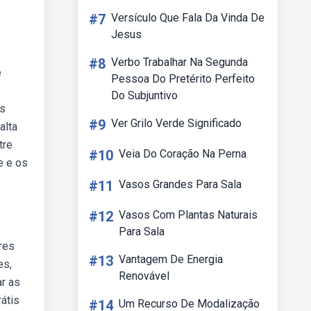
#7
Versículo Que Fala Da Vinda De
Jesus
#8
Verbo Trabalhar Na Segunda
e
Pessoa Do Pretérito Perfeito
Do Subjuntivo
is
#9
Ver Grilo Verde Significado
alta
tre
#10
Veia Do Coração Na Perna
e e os
#11
Vasos Grandes Para Sala
#12
Vasos Com Plantas Naturais
Para Sala
res
#13
Vantagem De Energia
es,
Renovável
ar as
átis
#14
Um Recurso De Modalização