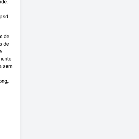
ade.
 psd.
es de
s de
e
amente
da sem
png,.