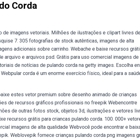
do Corda
de imagens vetoriais. Milhões de ilustrações e clipart livres d
quise 7. 305 fotografias de stock autênticas, imagens de alta
agens adicionais sobre carrinho. Webache e baixe recursos grát
de arquivo e arquivos psd. Grátis para uso comercial imagens de 
riais de notícias de pulando corda na getty images. Escolha en
Webpular corda é um enorme exercício físico, ideal para a saúd
bbaixe estes vetor premium sobre desenho animado de crianças
ões de recursos gráficos profissionais no freepik Webencontre
ões de outras fotos stock, objetos 3d, ilustrações e vetores liv
xe recursos grátis para criancas pulando corda. 100. 000+ vetor
ercial imagens de alta qualidade Webvocê pode encontrar e baix
epik. Weblovepik fornece crianças pulando corda png imagens gr