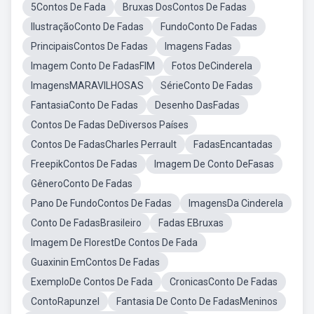
5Contos De Fada
Bruxas DosContos De Fadas
IlustraçãoConto De Fadas
FundoConto De Fadas
PrincipaisContos De Fadas
Imagens Fadas
Imagem Conto De FadasFIM
Fotos DeCinderela
ImagensMARAVILHOSAS
SérieConto De Fadas
FantasiaConto De Fadas
Desenho DasFadas
Contos De Fadas DeDiversos Países
Contos De FadasCharles Perrault
FadasEncantadas
FreepikContos De Fadas
Imagem De Conto DeFasas
GêneroConto De Fadas
Pano De FundoContos De Fadas
ImagensDa Cinderela
Conto De FadasBrasileiro
Fadas EBruxas
Imagem De FlorestDe Contos De Fada
Guaxinin EmContos De Fadas
ExemploDe Contos De Fada
CronicasConto De Fadas
ContoRapunzel
Fantasia De Conto De FadasMeninos