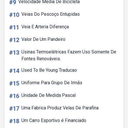
#9
Velocidade Media De Bicicleta
#10
Veias Do Pescoço Entupidas
#11
Veia E Arteria Diferença
#12
Valor De Um Pandeiro
#13
Usinas Termoelétricas Fazem Uso Somente De
Fontes Renováveis.
#14
Used To Be Young Traducao
#15
Uniforme Para Grupo De Irmãs
#16
Unidade De Medida Pascal
#17
Uma Fabrica Produz Velas De Parafina
#18
Um Carro Esportivo é Financiado