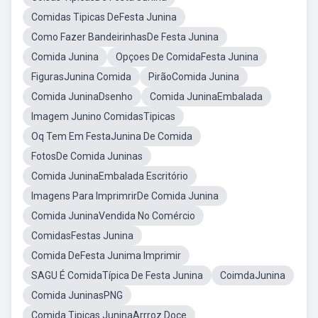
Comidas Tipicas DeFesta Junina
Como Fazer BandeirinhasDe Festa Junina
Comida Junina
Opçoes De ComidaFesta Junina
FigurasJunina Comida
PirãoComida Junina
Comida JuninaDsenho
Comida JuninaEmbalada
Imagem Junino ComidasTipicas
Oq Tem Em FestaJunina De Comida
FotosDe Comida Juninas
Comida JuninaEmbalada Escritório
Imagens Para ImprimrirDe Comida Junina
Comida JuninaVendida No Comércio
ComidasFestas Junina
Comida DeFesta Junima Imprimir
SAGU É ComidaTípica De Festa Junina
CoimdaJunina
Comida JuninasPNG
Comida Tipicas JuninaArrroz Doce