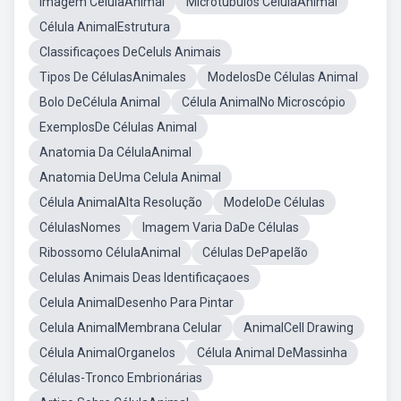
Imagem CélulaAnimal
Microtúbulos CélulaAnimal
Célula AnimalEstrutura
Classificaçoes DeCeluls Animais
Tipos De CélulasAnimales
ModelosDe Células Animal
Bolo DeCélula Animal
Célula AnimalNo Microscópio
ExemplosDe Células Animal
Anatomia Da CélulaAnimal
Anatomia DeUma Celula Animal
Célula AnimalAlta Resolução
ModeloDe Células
CélulasNomes
Imagem Varia DaDe Células
Ribossomo CélulaAnimal
Células DePapelão
Celulas Animais Deas Identificaçaoes
Celula AnimalDesenho Para Pintar
Celula AnimalMembrana Celular
AnimalCell Drawing
Célula AnimalOrganelos
Célula Animal DeMassinha
Células-Tronco Embrionárias