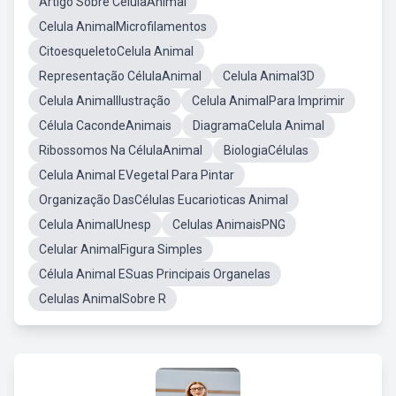
Artigo Sobre CélulaAnimal
Celula AnimalMicrofilamentos
CitoesqueletoCelula Animal
Representação CélulaAnimal
Celula Animal3D
Celula AnimalIlustração
Celula AnimalPara Imprimir
Célula CacondeAnimais
DiagramaCelula Animal
Ribossomos Na CélulaAnimal
BiologiaCélulas
Celula Animal EVegetal Para Pintar
Organização DasCélulas Eucarioticas Animal
Celula AnimalUnesp
Celulas AnimaisPNG
Celular AnimalFigura Simples
Célula Animal ESuas Principais Organelas
Celulas AnimalSobre R