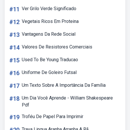
#11
Ver Grilo Verde Significado
#12
Vegetais Ricos Em Proteina
#13
Vantagens Da Rede Social
#14
Valores De Resistores Comerciais
#15
Used To Be Young Traducao
#16
Uniforme De Goleiro Futsal
#17
Um Texto Sobre A Importância Da Família
#18
Um Dia Você Aprende - William Shakespeare
Pdf
#19
Troféu De Papel Para Imprimir
Trava Lingua Aranha Arranha A Rã