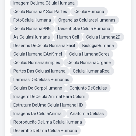
Imagem DeUma Célula Humana
Celula HumanaY Sus Partes
CelularHumana
FotoCélula Humana
Organelas CelularesHumanas
Célula HumanaPNG
DesenhoDe Célula Humana
As CelulasHumana
Human Cell
Celula Humana2D
Desenho DeCelula Humana Facil
BiologiaHumana
Celula Humana EAni9mel
Celula HumanaCores
Celulas HumanaSimples
Celula HumanaOrgane
Partes Das CelulasHumana
Célula HumanaReal
Laminas DeCelulas Humanas
Celulas Do CorpoHumano
Conjunto DeCelulas
Imagem DeCelula Animal Para Colorir
Estrutura DeUma Celula Humana HD
Imagens De CélulaAnimal
Anatomia Celulas
Reprodução DeUma Celula Humana
Desemho DeUma Celula Humana