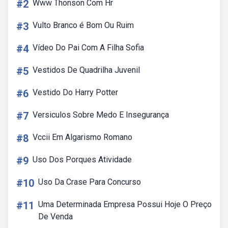
#2
Www Thonson Com Hr
#3
Vulto Branco é Bom Ou Ruim
#4
Vídeo Do Pai Com A Filha Sofia
#5
Vestidos De Quadrilha Juvenil
#6
Vestido Do Harry Potter
#7
Versiculos Sobre Medo E Insegurança
#8
Vccii Em Algarismo Romano
#9
Uso Dos Porques Atividade
#10
Uso Da Crase Para Concurso
#11
Uma Determinada Empresa Possui Hoje O Preço
De Venda