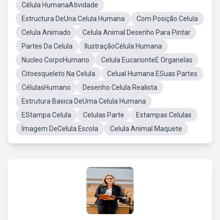
Célula HumanaAtividade
Estructura DeUna Celula Humana
Com Posição Celula
Celula Animado
Celula Animal Desenho Para Pintar
Partes Da Celula
IlustraçãoCélula Humana
Nucleo CorpoHumano
Celula EucarionteE Organelas
Citoesqueleto Na Celula
Celual Humana ESuas Partes
CélulasHumano
Desenho Celula Realista
Estrutura Basica DeUma Celula Humana
EStampa Celula
Celulas Parte
Estampas Celulas
Imagem DeCelula Escola
Celula Animal Maquete