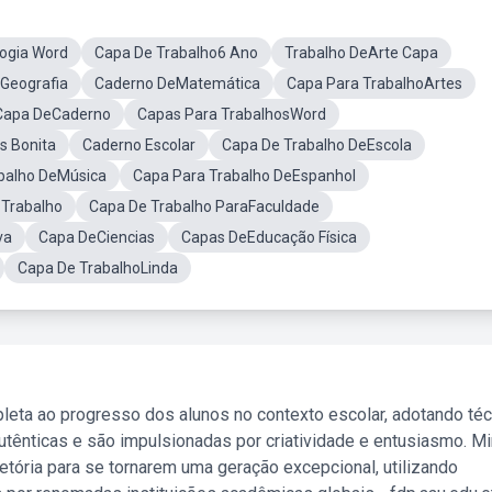
logia Word
Capa De Trabalho6 Ano
Trabalho DeArte Capa
Geografia
Caderno DeMatemática
Capa Para TrabalhoArtes
 Capa DeCaderno
Capas Para TrabalhosWord
s Bonita
Caderno Escolar
Capa De Trabalho DeEscola
balho DeMúsica
Capa Para Trabalho DeEspanhol
 Trabalho
Capa De Trabalho ParaFaculdade
va
Capa DeCiencias
Capas DeEducação Física
Capa De TrabalhoLinda
leta ao progresso dos alunos no contexto escolar, adotando té
tênticas e são impulsionadas por criatividade e entusiasmo. M
etória para se tornarem uma geração excepcional, utilizando