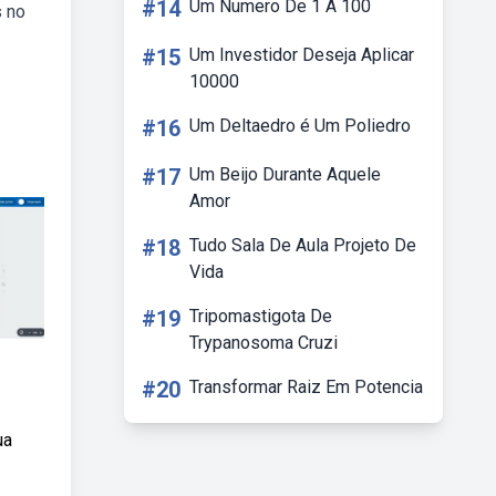
#14
Um Numero De 1 A 100
s no
#15
Um Investidor Deseja Aplicar
10000
#16
Um Deltaedro é Um Poliedro
#17
Um Beijo Durante Aquele
Amor
#18
Tudo Sala De Aula Projeto De
Vida
#19
Tripomastigota De
Trypanosoma Cruzi
#20
Transformar Raiz Em Potencia
ua