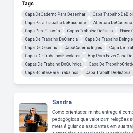
Tags
Capa DeCaderno Para Desenhar
Capa Trabalho DeBio
Capa Para Trabalho DeBasquete
Abertura DeCaderno 
Capa ParaFilosofia
Capas Trabalho DeFísica
Física
Capa De Trabalho DeCiência
Capa De Trabalho DeIngle
Capa DeDesenho
CapaCaderno Inglês
Capa De Tra
Capas De TrabalhosEscolares
App Para FazerCapa De
Capas De Trabalho DeQuímica
Capa De TrabalhoCriati
Capa BonitasPara Trabalhos
Capa Trabalh DeHistoria
Sandra
Como orientador, minha entrega é comp
pedagógicas que valorizam relações au
meta é guiar os estudantes em sua traj