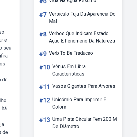
#6
Vida Na Agua Resumo
#7
Versiculo Fuja Da Aparencia Do
Mal
so
#8
Verbos Que Indicam Estado
ar e
Ação E Fenomeno Da Natureza
do seu
#9
Verb To Be Traducao
fira
eos
#10
Vênus Em Libra
Características
o de
#11
Vasos Gigantes Para Arvores
#12
Unicórnio Para Imprimir E
lho
Colorir
e há
#13
Uma Pista Circular Tem 200 M
ja
De Diâmetro
s de