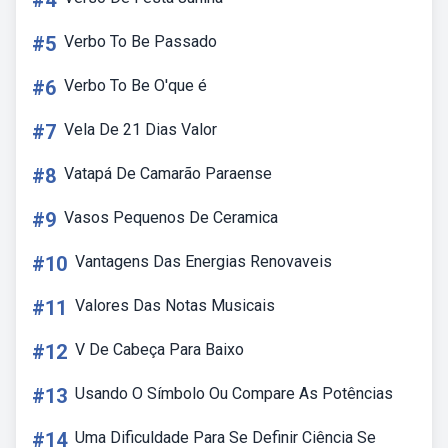
#4
#5
Verbo To Be Passado
#6
Verbo To Be O'que é
#7
Vela De 21 Dias Valor
#8
Vatapá De Camarão Paraense
#9
Vasos Pequenos De Ceramica
#10
Vantagens Das Energias Renovaveis
#11
Valores Das Notas Musicais
#12
V De Cabeça Para Baixo
#13
Usando O Símbolo Ou Compare As Potências
#14
Uma Dificuldade Para Se Definir Ciência Se