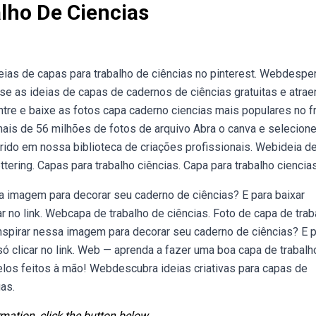
lho De Ciencias
ias de capas para trabalho de ciências no pinterest. Webdesper
Use as ideias de capas de cadernos de ciências gratuitas e atrae
tre e baixe as fotos capa caderno ciencias mais populares no f
mais de 56 milhões de fotos de arquivo Abra o canva e selecione
rido em nossa biblioteca de criações profissionais. Webideia d
tering. Capas para trabalho ciências. Capa para trabalho ciencias
sa imagem para decorar seu caderno de ciências? E para baixar
ar no link. Webcapa de trabalho de ciências. Foto de capa de trab
 inspirar nessa imagem para decorar seu caderno de ciências? E 
só clicar no link. Web — aprenda a fazer uma boa capa de trabalh
elos feitos à mão! Webdescubra ideias criativas para capas de
as.
mation, click the button below.