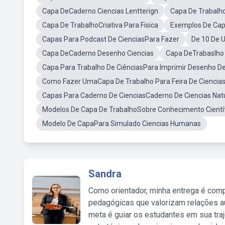
Capa DeCaderno Ciencias Lentterign
Capa De Trabalho
Capa De TrabalhoCriativa Para Fisica
Exemplos De Capa
Capas Para Podcast De CienciasPara Fazer
De 10 De 
Capa DeCaderno Desenho Ciencias
Capa DeTrabaslho 
Capa Para Trabalho De CiênciasPara Imprimir Desenho D
Como Fazer UmaCapa De Trabalho Para Feira De Ciencia
Capas Para Caderno De CienciasCaderno De Ciencias Nat
Modelos De Capa De TrabalhoSobre Conhecimento Cientí
Modelo De CapaPara Simulado Ciencias Humanas
Sandra
Como orientador, minha entrega é comp
pedagógicas que valorizam relações au
meta é guiar os estudantes em sua traj