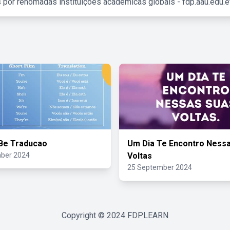
 por renomadas instituições acadêmicas globais - fdp.aau.edu.et
Be Traducao
Um Dia Te Encontro Ness
ber 2024
Voltas
25 September 2024
Copyright © 2024
FDPLEARN