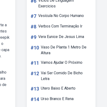
#6
Vicios De Linguagem
Exercicios
#7
Vesícula No Corpo Humano
te a
#8
Verbos Com Terminação Ir
ntes
#9
Vera Eunice De Jesus Lima
reepik
 o
#10
Vaso De Planta 1 Metro De
e capa
Altura
.
#11
Vamos Ajudar O Próximo
alho
#12
Vai Ser Comido De Bicho
para
Letra
o de
#13
Utero Baixo E Aberto
#14
Urso Branco E Rena