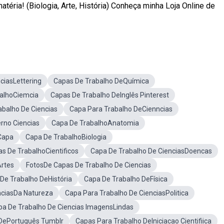
éria! (Biologia, Arte, História) Conheça minha Loja Online de
ciasLettering
Capas De Trabalho DeQuímica
alhoCiemcia
Capas De Trabalho DeInglês Pinterest
abalho De Ciencias
Capa Para Trabalho DeCienncias
rno Ciencias
Capa De TrabalhoAnatomia
Capa
Capa De TrabalhoBiologia
s De TrabalhoCientificos
Capa De Trabalho De CienciasDoencas
Artes
FotosDe Capas De Trabalho De Ciencias
De Trabalho DeHistória
Capa De Trabalho DeFísica
nciasDa Natureza
Capa Para Trabalho De CienciasPolitica
pa De Trabalho De Ciencias ImagensLindas
DePortuguês Tumblr
Capas Para Trabalho DeIniciacao Cientifiica