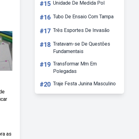
#15
Unidade De Medida Pol
#16
Tubo De Ensaio Com Tampa
#17
Três Esportes De Invasão
#18
Tratavam-se De Questões
Fundamentais
#19
Transformar Mm Em
Polegadas
#20
Traje Festa Junina Masculino
 de
icar
bra as