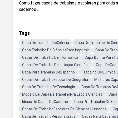
Como fazer capas de trabalhos escolares para cada mat
cadernos ...
Tags
Capa De Trabalho DeCiência
Capa De Trabalho De Cien
Capa Trabalho De CiênciasPara Imprimir
Capa De Trab
Capas De Trabalho DeInformática
Capa Bonita ParaTr
Capas De Trabalho DeIniciaçao Cientifica
Capa DeCade
Capa Para Trabalho DeEspanhol
Trabalho DeQuimica 
Capas De TrabalhoEscolar De Geografia
Melhores Capa
Capa De Trabalho DeTecnologia
Capa De Trabalho De
Modelo De Capa De TrabalhoPra Escola Ciencias
Capa 
Ideias De Capas DeCaderno
Capa Pra Trabalho De Cie
Capas De TrabalhoEscolares De Ciências Humanas
Ca
Capa De TrabalhoPersonalizada
Capas Para Caderno 