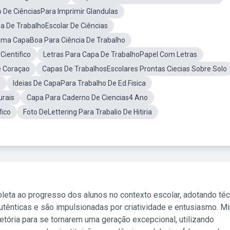
 De CiênciasPara Imprimir Glandulas
 De TrabalhoEscolar De Ciências
Uma CapaBoa Para Ciência De Trabalho
Cientifico
Letras Para Capa De TrabalhoPapel Com Letras
e Coraçao
Capas De TrabalhosEscolares Prontas Ciecias Sobre Solo
s
Ideias De CapaPara Trabalho De Ed.Fisica
urais
Capa Para Caderno De Ciencias4 Ano
fico
Foto DeLettering Para Trabalio De Hitiria
leta ao progresso dos alunos no contexto escolar, adotando té
tênticas e são impulsionadas por criatividade e entusiasmo. M
etória para se tornarem uma geração excepcional, utilizando