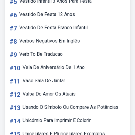
#5
Vestido Infantil 3 Anos Para Festa
#6
Vestido De Festa 12 Anos
#7
Vestido De Festa Branco Infantil
#8
Verbos Negativos Em Inglês
#9
Verb To Be Traducao
#10
Vela De Aniversário De 1 Ano
#11
Vaso Sala De Jantar
#12
Valsa Do Amor Os Atuais
#13
Usando O Símbolo Ou Compare As Potências
#14
Unicórnio Para Imprimir E Colorir
#15
Unicelulares E Pluricelulares Exemplos