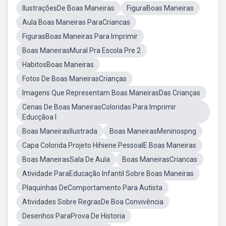
IlustraçõesDe Boas Maneiras
FiguraBoas Maneiras
Aula Boas Maneiras ParaCriancas
FigurasBoas Maneiras Para Imprimir
Boas ManeirasMural Pra Escola Pre 2
HabitosBoas Maneiras
Fotos De Boas ManeirasCrianças
Imagens Que Representam Boas ManeirasDas Crianças
Cenas De Boas ManeirasColoridas Para Imprimir
Educçãoa I
Boas ManeirasIlustrada
Boas ManeirasMeninospng
Capa Colorida Projeto Hihiene PessoalE Boas Maneiras
Boas ManeirasSala De Aula
Boas ManeirasCriancas
Atividade ParaEducação Infantil Sobre Boas Maneiras
Plaquinhas DeComportamento Para Autista
Atividades Sobre RegrasDe Boa Convivência
Desenhos ParaProva De Historia