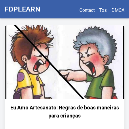
FDPLEARN
Contact
Tos
DMCA
Eu Amo Artesanato: Regras de boas maneiras
para crianças