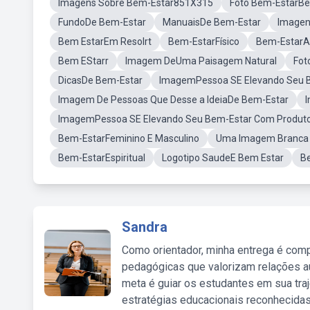
Imagens Sobre Bem-Estar851X315
Foto Bem-EstarBe
FundoDe Bem-Estar
ManuaisDe Bem-Estar
Imagen
Bem EstarEm Resolrt
Bem-EstarFísico
Bem-EstarA
Bem EStarr
Imagem DeUma Paisagem Natural
Fot
DicasDe Bem-Estar
ImagemPessoa SE Elevando Seu 
Imagem De Pessoas Que Desse a IdeiaDe Bem-Estar
ImagemPessoa SE Elevando Seu Bem-Estar Com Produt
Bem-EstarFeminino E Masculino
Uma Imagem Branca 
Bem-EstarEspiritual
Logotipo SaudeE Bem Estar
B
Sandra
Como orientador, minha entrega é comp
pedagógicas que valorizam relações au
meta é guiar os estudantes em sua traj
estratégias educacionais reconhecidas