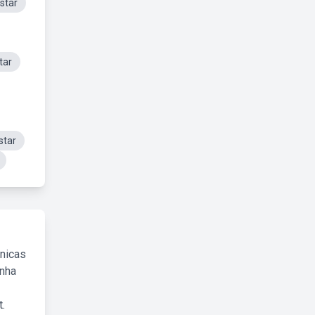
star
tar
star
cnicas
inha
.