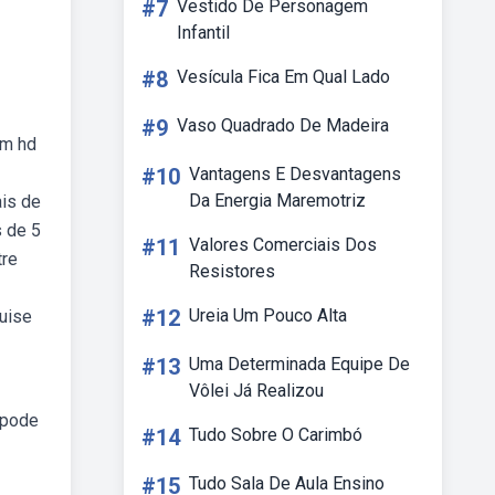
#7
Vestido De Personagem
Infantil
#8
Vesícula Fica Em Qual Lado
#9
Vaso Quadrado De Madeira
em hd
#10
Vantagens E Desvantagens
Da Energia Maremotriz
ais de
 de 5
#11
Valores Comerciais Dos
tre
Resistores
#12
Ureia Um Pouco Alta
uise
#13
Uma Determinada Equipe De
Vôlei Já Realizou
 pode
#14
Tudo Sobre O Carimbó
#15
Tudo Sala De Aula Ensino