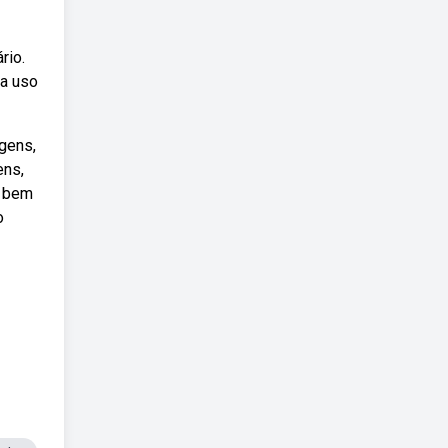
rio.
ra uso
gens,
ens,
e bem
o