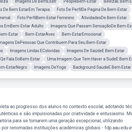
leza
Imagens De BemEsatr
PeopleBem-Estar
BelezaE Bem E
s De Bem EstarEm Terapia
Foto De PerfilDe Pagina De Bem-Estar
nimal
Foto PerfilBem-Estar Feminino
AtividadesDe Bem-Estar
os EmBem-Estar Adulto
Imagens Que Passam SensaçãoDe Bem-Es
Bem-Estar
Bem-EstarAves
Bem-EstarEmocional
Imagens DePessoas Que Contribuem Para Seu Bem-Estar
os
Imagens Lindas EColoridas
Imagens De SaúdeE Bem Estar
Qe Fala DoBem-Estar
Uma Imagem Que Tem Haver a SudeE Bem E
em-EstarNegro
Imagens DeYoga
Background SaudeE Bem Estar
leta ao progresso dos alunos no contexto escolar, adotando té
tênticas e são impulsionadas por criatividade e entusiasmo. M
etória para se tornarem uma geração excepcional, utilizando
 por renomadas instituições acadêmicas globais - fdp.aau.edu.et