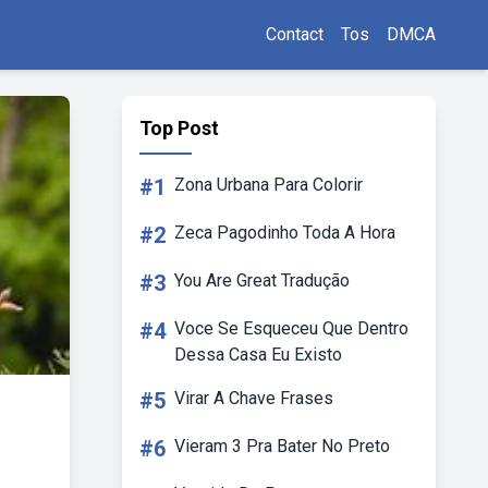
Contact
Tos
DMCA
Top Post
#1
Zona Urbana Para Colorir
#2
Zeca Pagodinho Toda A Hora
#3
You Are Great Tradução
#4
Voce Se Esqueceu Que Dentro
Dessa Casa Eu Existo
#5
Virar A Chave Frases
#6
Vieram 3 Pra Bater No Preto