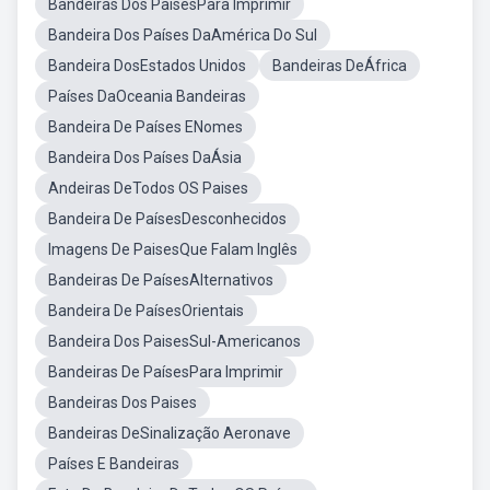
Bandeiras Dos PaísesPara Imprimir
Bandeira Dos Países DaAmérica Do Sul
Bandeira DosEstados Unidos
Bandeiras DeÁfrica
Países DaOceania Bandeiras
Bandeira De Países ENomes
Bandeira Dos Países DaÁsia
Andeiras DeTodos OS Paises
Bandeira De PaísesDesconhecidos
Imagens De PaisesQue Falam Inglês
Bandeiras De PaísesAlternativos
Bandeira De PaísesOrientais
Bandeira Dos PaisesSul-Americanos
Bandeiras De PaísesPara Imprimir
Bandeiras Dos Paises
Bandeiras DeSinalização Aeronave
Países E Bandeiras