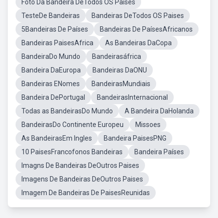
Foto Da Bandeira DeTodos OS Países
TesteDe Bandeiras
Bandeiras DeTodos OS Paises
5Bandeiras De Países
Bandeiras De PaísesAfricanos
Bandeiras PaisesAfrica
As Bandeiras DaCopa
BandeiraDo Mundo
Bandeirasáfrica
Bandeira DaEuropa
Bandeiras DaONU
Bandeiras ENomes
BandeirasMundiais
Bandeira DePortugal
BandeirasInternacional
Todas as BandeirasDo Mundo
A Bandeira DaHolanda
BandeirasDo Continente Europeu
Missoes
As BandeirasEm Ingles
Bandeira PaisesPNG
10 PaisesFrancofonos Bandeiras
Bandeira Países
Imagns De Bandeiras DeOutros Paises
Imagens De Bandeiras DeOutros Paises
Imagem De Bandeiras De PaisesReunidas