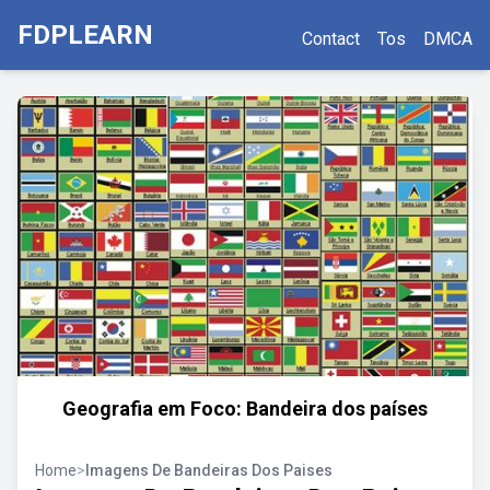
FDPLEARN
Contact
Tos
DMCA
Geografia em Foco: Bandeira dos países
Home
>
Imagens De Bandeiras Dos Paises