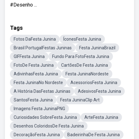
#Desenho ...
Tags
Fotos DaFesta Junina
ÍconesFesta Junina
Brasil PortugalFestas Juninas
Festa JuninaBrazil
GIFFesta Junina
Fundo Para FotoFesta Junina
FotoDe Festa Junina
CartõesDe Festa Junina
AdivinhasFesta Junina
Festa JuninaNordeste
Festa JuninaNo Nordeste
AcessoriosFesta Junina
A História DasFestas Juninas
AdesivosFesta Junina
SantosFesta Junina
Festa JuninaClip Art
Imagens Festa JuninaPNG
Curiosidades SobreFesta Junina
ArteFesta Junina
Desenhos ColoridosDe Festa Junina
DecoraçãoFesta Junina
BadeirinhaDe Festa Junina