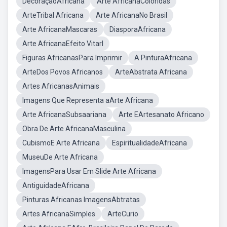
DecoraçãoAfricana
Arte AfricanaColoridas
ArteTribal Africana
Arte AfricanaNo Brasil
Arte AfricanaMascaras
DiasporaAfricana
Arte AfricanaEfeito Vitarl
Figuras AfricanasPara Imprimir
A PinturaAfricana
ArteDos Povos Africanos
ArteAbstrata Africana
Artes AfricanasAnimais
Imagens Que Representa aArte Africana
Arte AfricanaSubsaariana
Arte EArtesanato Africano
Obra De Arte AfricanaMasculina
CubismoE Arte Africana
EspiritualidadeAfricana
MuseuDe Arte Africana
ImagensPara Usar Em Slide Arte Africana
AntiguidadeAfricana
Pinturas Africanas ImagensAbtratas
Artes AfricanaSimples
ArteCurio