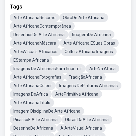
Tags
Arte AfricanaResumo
ObraDe Arte Africana
Arte AfricanaContemporânea
DesenhosDe Arte Africana
ImagemDe Africana
Arte AfricanaMáscara
Arte Africana ESuas Obras
ArtesVisuais Africanas
CulturaAfricana Imagens
EStampa Africana
Imagens De AfricanasPara Imprimir
ArteNa Africa
Arte AfricanaFotografias
TradiçãoAfricana
Arte AfricanaColorir
Imagens DePinturas Africanas
Imagens DeÁfrica
ArtePrimitiva Africana
Arte AfricanaTitulo
Imagem DisciplinaDe Arte Africana
PicassoE Arte Africana
Obras DaArte Africana
DesenhoDe Africana
A ArteVisual Africana